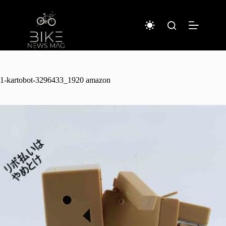
コ
ン
テ
ン
ツ
へ
ス
キ
1-kartobot-3296433_1920 amazon
ッ
プ