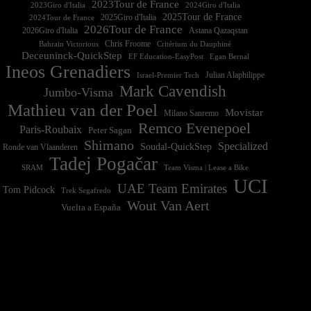
2023Tour de France
2023Giro d'Italia
2025Tour de France
2025Giro d'Italia
2024Tour de France
2026Tour de France
2026Giro d'Italia
Astana Qazaqstan
Chris Froome
Bahrain Victorious
Critérium du Dauphiné
Deceuninck-QuickStep
EF Education-EasyPost
Egan Bernal
Ineos Grenadiers
Israel-Premier Tech
Julian Alaphilippe
Mark Cavendish
Jumbo-Visma
Mathieu van der Poel
Movistar
Milano Sanremo
Remco Evenepoel
Paris-Roubaix
Peter Sagan
Shimano
Specialized
Soudal-QuickStep
Ronde van Vlaanderen
Tadej Pogačar
Team Visma | Lease a Bike
SRAM
UCI
UAE Team Emirates
Tom Pidcock
Trek Segafredo
Wout Van Aert
Vuelta a España