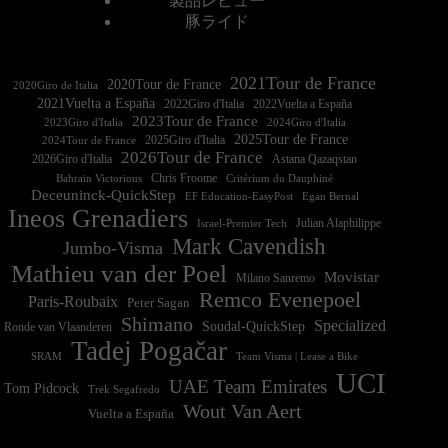
製品レビュー
豚ライド
2021Tour de France
2020Tour de France
2020Giro de Italia
2021Vuelta a España
2022Vuelta a España
2023Tour de France
2023Giro d'Italia
2025Tour de France
2025Giro d'Italia
2024Tour de France
2026Tour de France
2026Giro d'Italia
Astana Qazaqstan
Chris Froome
Bahrain Victorious
Critérium du Dauphiné
Deceuninck-QuickStep
EF Education-EasyPost
Egan Bernal
Ineos Grenadiers
Israel-Premier Tech
Julian Alaphilippe
Mark Cavendish
Jumbo-Visma
Mathieu van der Poel
Movistar
Milano Sanremo
Remco Evenepoel
Paris-Roubaix
Peter Sagan
Shimano
Specialized
Soudal-QuickStep
Ronde van Vlaanderen
Tadej Pogačar
Team Visma | Lease a Bike
SRAM
UCI
UAE Team Emirates
Tom Pidcock
Trek Segafredo
Wout Van Aert
Vuelta a España