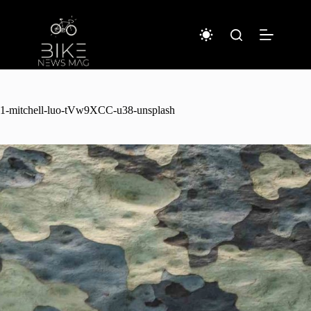
コ
ン
テ
ン
ツ
へ
ス
キ
1-mitchell-luo-tVw9XCC-u38-unsplash
ッ
プ