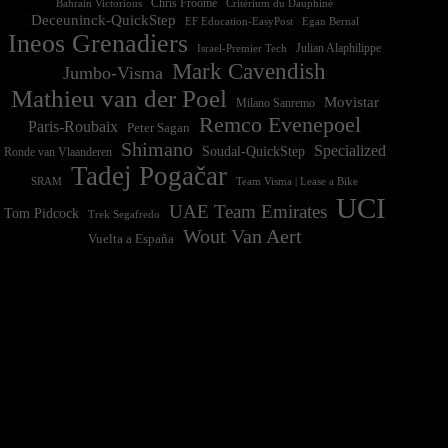
Chris Froome
Bahrain Victorious
Critérium du Dauphiné
Deceuninck-QuickStep
EF Education-EasyPost
Egan Bernal
Ineos Grenadiers
Israel-Premier Tech
Julian Alaphilippe
Mark Cavendish
Jumbo-Visma
Mathieu van der Poel
Movistar
Milano Sanremo
Remco Evenepoel
Paris-Roubaix
Peter Sagan
Shimano
Specialized
Soudal-QuickStep
Ronde van Vlaanderen
Tadej Pogačar
Team Visma | Lease a Bike
SRAM
UCI
UAE Team Emirates
Tom Pidcock
Trek Segafredo
Wout Van Aert
Vuelta a España