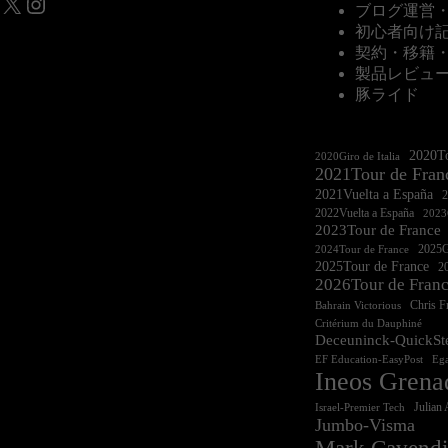
X
Instagram
ブログ運営
初心者向け
契約・移籍
製品レビュ
豚ライド
2020To
2020Giro de Italia
2021Tour de Fran
2021Vuelta a España
2022Vuelta a España
2023G
2023Tour de France
2025Gi
2024Tour de France
2025Tour de France
20
2026Tour de Fran
Chris 
Bahrain Victorious
Critérium du Dauphiné
Deceuninck-QuickSt
EF Education-EasyPost
Ega
Ineos Grena
Israel-Premier Tech
Julian 
Jumbo-Visma