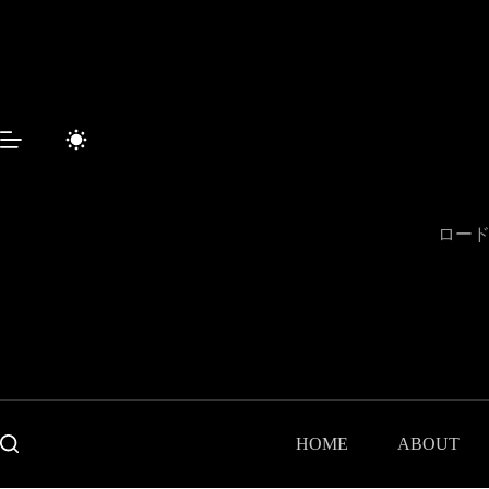
コ
ン
テ
ン
ツ
へ
ス
キ
ッ
プ
ロード
HOME
ABOUT