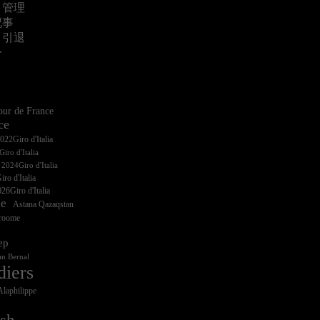
・管理
記事
・引退
ー
ur de France
ce
iro d'Italia
ro d'Italia
26Giro d'Italia
ce
Astana Qazaqstan
Froome
ep
n Bernal
diers
Alaphilippe