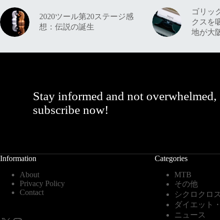
ゴリッ
2020ツール第20ステージ感
クスを
想：伝説の誕生
地が大
Stay informed and not overwhelmed,
subscribe now!
Information
Categories
About
MTB
Privacy Policy
その他
Contact
シクロクロ
ダイエット
ニュース