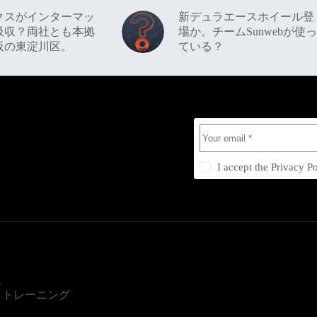
クスがインターマッ
新デュラエースホイール登
吸収？両社とも本拠
場か。チームSunwebが使っ
阪の東淀川区。
ている？
I accept the
Privacy Po
ス
・トレーニング