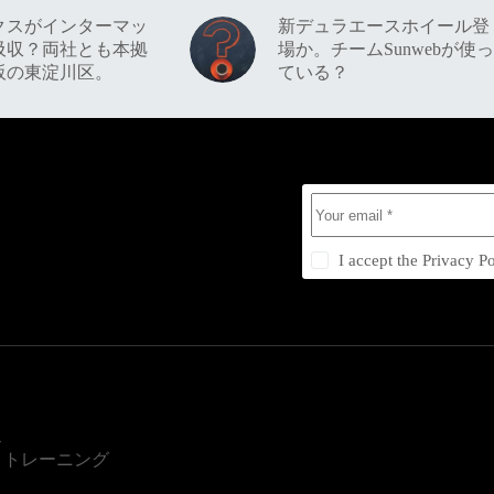
クスがインターマッ
新デュラエースホイール登
吸収？両社とも本拠
場か。チームSunwebが使っ
阪の東淀川区。
ている？
I accept the
Privacy Po
ス
・トレーニング