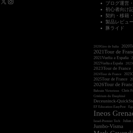
X
Instagram
ブログ運営
初心者向け
契約・移籍
製品レビュ
豚ライド
2020To
2020Giro de Italia
2021Tour de Fran
2021Vuelta a España
2022Vuelta a España
2023G
2023Tour de France
2025Gi
2024Tour de France
2025Tour de France
20
2026Tour de Fran
Chris 
Bahrain Victorious
Critérium du Dauphiné
Deceuninck-QuickSt
EF Education-EasyPost
Ega
Ineos Grena
Israel-Premier Tech
Julian 
Jumbo-Visma