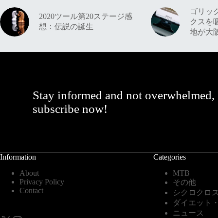
ゴリッ
2020ツール第20ステージ感
クスを
想：伝説の誕生
地が大
Stay informed and not overwhelmed,
subscribe now!
Information
Categories
About
MTB
Privacy Policy
その他
Contact
シクロクロ
ダイエット
ニュース