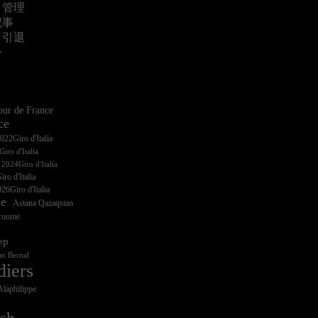
・管理
記事
・引退
ー
ur de France
ce
iro d'Italia
ro d'Italia
26Giro d'Italia
ce
Astana Qazaqstan
Froome
ep
n Bernal
diers
Alaphilippe