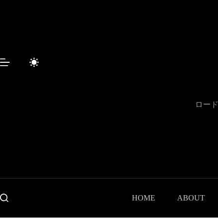
コ
ン
テ
ン
ツ
へ
ス
キ
ッ
プ
ロード
HOME
ABOUT