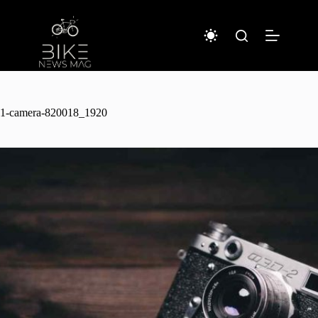
コ
ン
テ
ン
ツ
へ
ス
キ
1-camera-820018_1920
ッ
プ