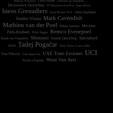
Chris Froome
Bahrain Victorious
Critérium du Dauphiné
Deceuninck-QuickStep
EF Education-EasyPost
Egan Bernal
Ineos Grenadiers
Israel-Premier Tech
Julian Alaphilippe
Mark Cavendish
Jumbo-Visma
Mathieu van der Poel
Movistar
Milano Sanremo
Remco Evenepoel
Paris-Roubaix
Peter Sagan
Shimano
Specialized
Soudal-QuickStep
Ronde van Vlaanderen
Tadej Pogačar
Team Visma | Lease a Bike
SRAM
UCI
UAE Team Emirates
Tom Pidcock
Trek Segafredo
Wout Van Aert
Vuelta a España