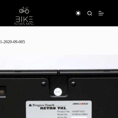
コ
ン
テ
ン
ツ
へ
ス
キ
1-2020-09-005
ッ
プ