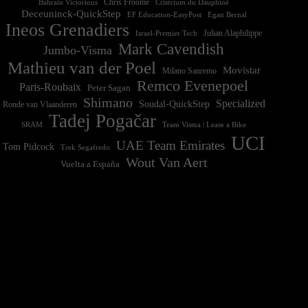
Chris Froome
Bahrain Victorious
Critérium du Dauphiné
Deceuninck-QuickStep
EF Education-EasyPost
Egan Bernal
Ineos Grenadiers
Israel-Premier Tech
Julian Alaphilippe
Mark Cavendish
Jumbo-Visma
Mathieu van der Poel
Movistar
Milano Sanremo
Remco Evenepoel
Paris-Roubaix
Peter Sagan
Shimano
Specialized
Soudal-QuickStep
Ronde van Vlaanderen
Tadej Pogačar
Team Visma | Lease a Bike
SRAM
UCI
UAE Team Emirates
Tom Pidcock
Trek Segafredo
Wout Van Aert
Vuelta a España