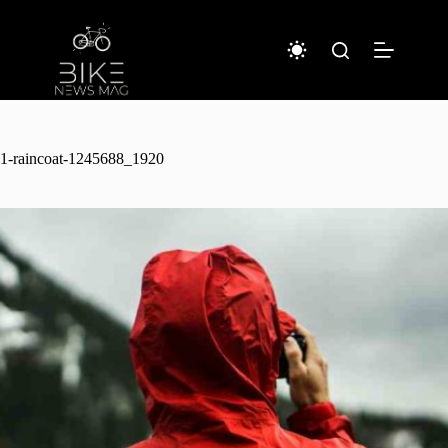
コ
ン
テ
ン
ツ
へ
ス
キ
1-raincoat-1245688_1920
ッ
プ