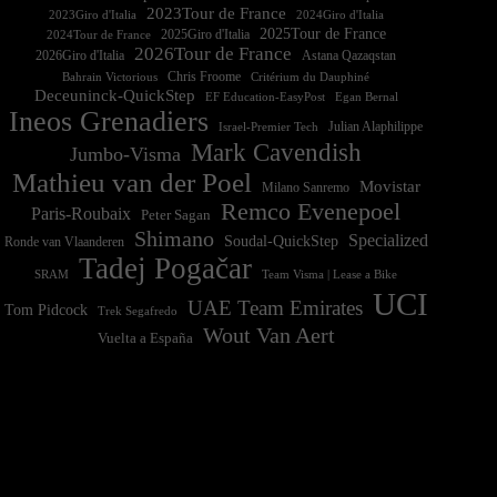
2023Tour de France
2023Giro d'Italia
2025Tour de France
2025Giro d'Italia
2024Tour de France
2026Tour de France
2026Giro d'Italia
Astana Qazaqstan
Chris Froome
Bahrain Victorious
Critérium du Dauphiné
Deceuninck-QuickStep
EF Education-EasyPost
Egan Bernal
Ineos Grenadiers
Israel-Premier Tech
Julian Alaphilippe
Mark Cavendish
Jumbo-Visma
Mathieu van der Poel
Movistar
Milano Sanremo
Remco Evenepoel
Paris-Roubaix
Peter Sagan
Shimano
Specialized
Soudal-QuickStep
Ronde van Vlaanderen
Tadej Pogačar
Team Visma | Lease a Bike
SRAM
UCI
UAE Team Emirates
Tom Pidcock
Trek Segafredo
Wout Van Aert
Vuelta a España