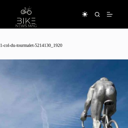
コ
ン
テ
ン
ツ
へ
ス
キ
1-col-du-tourmalet-5214130_1920
ッ
プ