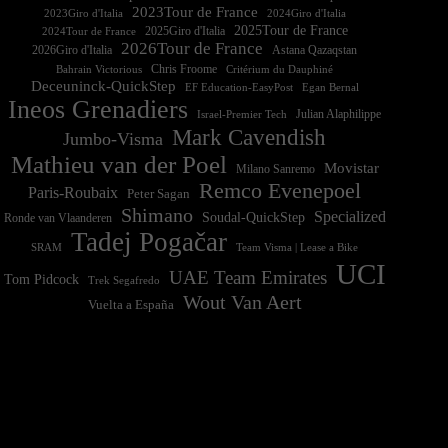
2023Tour de France
2023Giro d'Italia
2025Tour de France
2025Giro d'Italia
2024Tour de France
2026Tour de France
2026Giro d'Italia
Astana Qazaqstan
Chris Froome
Bahrain Victorious
Critérium du Dauphiné
Deceuninck-QuickStep
EF Education-EasyPost
Egan Bernal
Ineos Grenadiers
Israel-Premier Tech
Julian Alaphilippe
Mark Cavendish
Jumbo-Visma
Mathieu van der Poel
Movistar
Milano Sanremo
Remco Evenepoel
Paris-Roubaix
Peter Sagan
Shimano
Specialized
Soudal-QuickStep
Ronde van Vlaanderen
Tadej Pogačar
Team Visma | Lease a Bike
SRAM
UCI
UAE Team Emirates
Tom Pidcock
Trek Segafredo
Wout Van Aert
Vuelta a España