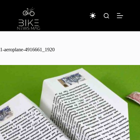
コ
ン
テ
ン
ツ
へ
ス
キ
1-aeroplane-4916661_1920
ッ
プ