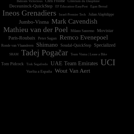
Chris Froome
Bahrain Victorious
Critérium du Dauphiné
Deceuninck-QuickStep
EF Education-EasyPost
Egan Bernal
Ineos Grenadiers
Israel-Premier Tech
Julian Alaphilippe
Mark Cavendish
Jumbo-Visma
Mathieu van der Poel
Movistar
Milano Sanremo
Remco Evenepoel
Paris-Roubaix
Peter Sagan
Shimano
Specialized
Soudal-QuickStep
Ronde van Vlaanderen
Tadej Pogačar
Team Visma | Lease a Bike
SRAM
UCI
UAE Team Emirates
Tom Pidcock
Trek Segafredo
Wout Van Aert
Vuelta a España