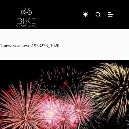
コ
ン
テ
ン
ツ
へ
ス
キ
1-new-years-eve-1953253_1920
ッ
プ