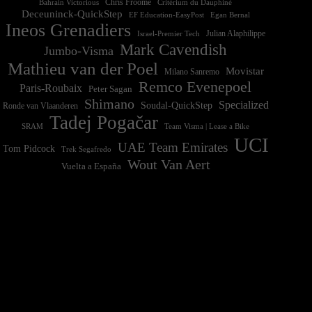
Chris Froome
Bahrain Victorious
Critérium du Dauphiné
Deceuninck-QuickStep
EF Education-EasyPost
Egan Bernal
Ineos Grenadiers
Israel-Premier Tech
Julian Alaphilippe
Mark Cavendish
Jumbo-Visma
Mathieu van der Poel
Movistar
Milano Sanremo
Remco Evenepoel
Paris-Roubaix
Peter Sagan
Shimano
Specialized
Soudal-QuickStep
Ronde van Vlaanderen
Tadej Pogačar
Team Visma | Lease a Bike
SRAM
UCI
UAE Team Emirates
Tom Pidcock
Trek Segafredo
Wout Van Aert
Vuelta a España