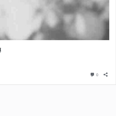
噂
コメント
0