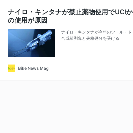
ナイロ・キンタナが禁止薬物使用でUCI
の使用が原因
ナイロ・キンタナが今年のツール・ド・
合成績剥奪と失格処分を受ける
Bike News Mag