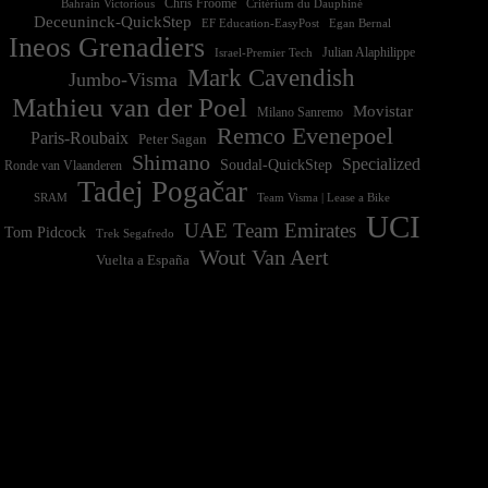
Chris Froome
Bahrain Victorious
Critérium du Dauphiné
Deceuninck-QuickStep
EF Education-EasyPost
Egan Bernal
Ineos Grenadiers
Israel-Premier Tech
Julian Alaphilippe
Mark Cavendish
Jumbo-Visma
Mathieu van der Poel
Movistar
Milano Sanremo
Remco Evenepoel
Paris-Roubaix
Peter Sagan
Shimano
Specialized
Soudal-QuickStep
Ronde van Vlaanderen
Tadej Pogačar
Team Visma | Lease a Bike
SRAM
UCI
UAE Team Emirates
Tom Pidcock
Trek Segafredo
Wout Van Aert
Vuelta a España