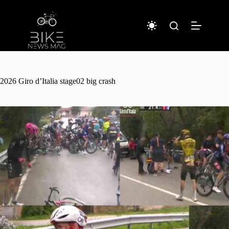
コ
ン
テ
ン
ツ
へ
ス
キ
2026 Giro d’Italia stage02 big crash
ッ
プ