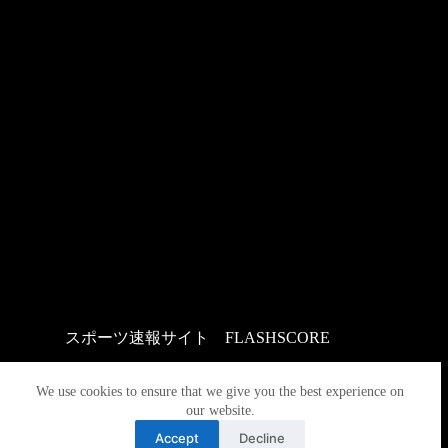
スポーツ速報サイト
：
FLASHSCORE
We use cookies to ensure that we give you the best experience on
our website.
Accept
Decline