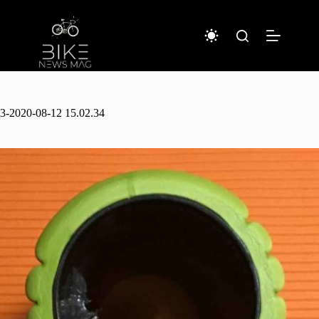
コ
ン
テ
ン
ツ
へ
ス
キ
3-2020-08-12 15.02.34
ッ
プ