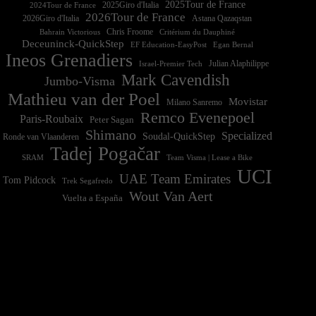
2025Tour de France
2025Giro d'Italia
2024Tour de France
2026Tour de France
2026Giro d'Italia
Astana Qazaqstan
Chris Froome
Bahrain Victorious
Critérium du Dauphiné
Deceuninck-QuickStep
EF Education-EasyPost
Egan Bernal
Ineos Grenadiers
Israel-Premier Tech
Julian Alaphilippe
Mark Cavendish
Jumbo-Visma
Mathieu van der Poel
Movistar
Milano Sanremo
Remco Evenepoel
Paris-Roubaix
Peter Sagan
Shimano
Specialized
Soudal-QuickStep
Ronde van Vlaanderen
Tadej Pogačar
Team Visma | Lease a Bike
SRAM
UCI
UAE Team Emirates
Tom Pidcock
Trek Segafredo
Wout Van Aert
Vuelta a España