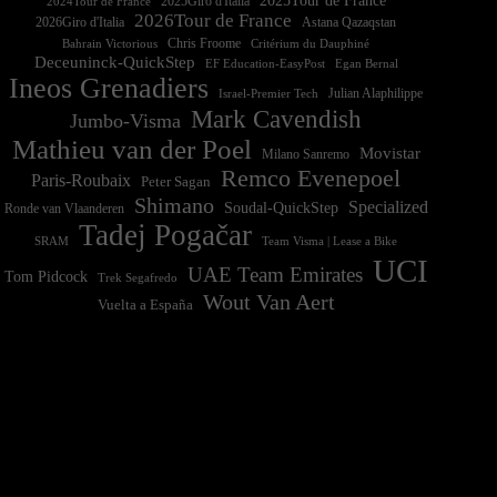
2025Tour de France
2025Giro d'Italia
2024Tour de France
2026Tour de France
2026Giro d'Italia
Astana Qazaqstan
Chris Froome
Bahrain Victorious
Critérium du Dauphiné
Deceuninck-QuickStep
EF Education-EasyPost
Egan Bernal
Ineos Grenadiers
Israel-Premier Tech
Julian Alaphilippe
Mark Cavendish
Jumbo-Visma
Mathieu van der Poel
Movistar
Milano Sanremo
Remco Evenepoel
Paris-Roubaix
Peter Sagan
Shimano
Specialized
Soudal-QuickStep
Ronde van Vlaanderen
Tadej Pogačar
Team Visma | Lease a Bike
SRAM
UCI
UAE Team Emirates
Tom Pidcock
Trek Segafredo
Wout Van Aert
Vuelta a España