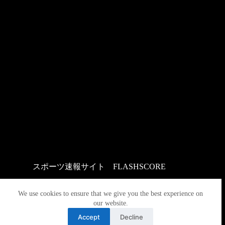
スポーツ速報サイト
：
FLASHSCORE
We use cookies to ensure that we give you the best experience on
our website.
Accept
Decline