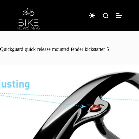
コ
ン
テ
ン
ツ
へ
ス
キ
Quickguard-quick-release-mounted-fender-kickstarter-5
ッ
プ