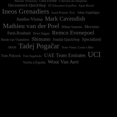
Chris Froome
Bahrain Victorious
Critérium du Dauphiné
Deceuninck-QuickStep
EF Education-EasyPost
Egan Bernal
Ineos Grenadiers
Israel-Premier Tech
Julian Alaphilippe
Mark Cavendish
Jumbo-Visma
Mathieu van der Poel
Movistar
Milano Sanremo
Remco Evenepoel
Paris-Roubaix
Peter Sagan
Shimano
Specialized
Soudal-QuickStep
Ronde van Vlaanderen
Tadej Pogačar
Team Visma | Lease a Bike
SRAM
UCI
UAE Team Emirates
Tom Pidcock
Trek Segafredo
Wout Van Aert
Vuelta a España