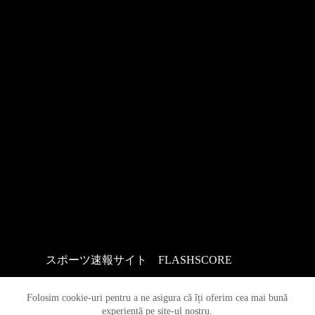
スポーツ速報サイト
：
FLASHSCORE
Folosim cookie-uri pentru a ne asigura că îți oferim cea mai bună
experiență pe site-ul nostru.