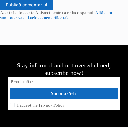
Publică comentariul
Acest site folosește Akismet pentru a reduce spamul.
Află cum
sunt procesate datele comentariilor tale
.
Stay informed and not overwhelmed,
subscribe now!
Abonează-te
I accept the
Privacy Policy