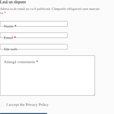
Lasă un răspuns
Adresa ta de email nu va fi publicată.
Câmpurile obligatorii sunt marcate
cu
*
Nume
*
Email
*
Site web
Adaugă comentariu
*
I accept the
Privacy Policy