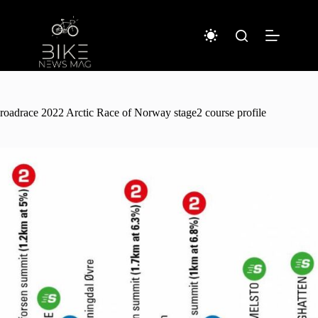
Sari
la
conținut
roadrace 2022 Arctic Race of Norway stage2 course profile