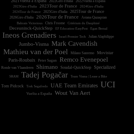
2021Vuelta a España
2022Vuelta a España
2023Tour de France
2023Giro d'Italia
2025Tour de France
2025Giro d'Italia
2024Tour de France
2026Tour de France
2026Giro d'Italia
Astana Qazaqstan
Chris Froome
Bahrain Victorious
Critérium du Dauphiné
Deceuninck-QuickStep
EF Education-EasyPost
Egan Bernal
Ineos Grenadiers
Israel-Premier Tech
Julian Alaphilippe
Mark Cavendish
Jumbo-Visma
Mathieu van der Poel
Movistar
Milano Sanremo
Remco Evenepoel
Paris-Roubaix
Peter Sagan
Shimano
Specialized
Soudal-QuickStep
Ronde van Vlaanderen
Tadej Pogačar
Team Visma | Lease a Bike
SRAM
UCI
UAE Team Emirates
Tom Pidcock
Trek Segafredo
Wout Van Aert
Vuelta a España