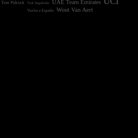
UCI
UAE Team Emirates
Tom Pidcock
Trek Segafredo
Wout Van Aert
Vuelta a España