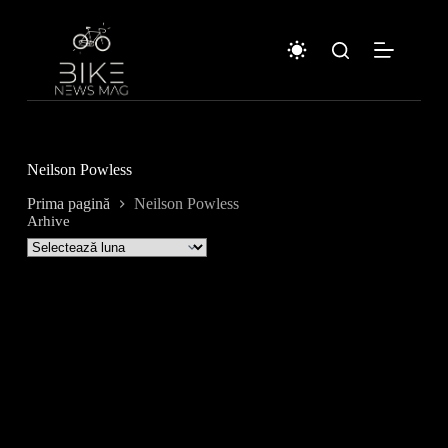
Sari
la
conținut
Neilson Powless
Prima pagină
Neilson Powless
Arhive