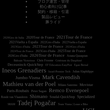
ブログ運営・管理
初心者向け記事
契約・移籍・引退
製品レビュー
豚ライド
2021Tour de France
2020Tour de France
2020Giro de Italia
2021Vuelta a España
2022Vuelta a España
2023Tour de France
2023Giro d'Italia
2025Tour de France
2025Giro d'Italia
2024Tour de France
2026Tour de France
2026Giro d'Italia
Astana Qazaqstan
Chris Froome
Bahrain Victorious
Critérium du Dauphiné
Deceuninck-QuickStep
EF Education-EasyPost
Egan Bernal
Ineos Grenadiers
Israel-Premier Tech
Julian Alaphilippe
Mark Cavendish
Jumbo-Visma
Mathieu van der Poel
Movistar
Milano Sanremo
Remco Evenepoel
Paris-Roubaix
Peter Sagan
Shimano
Specialized
Soudal-QuickStep
Ronde van Vlaanderen
Tadej Pogačar
Team Visma | Lease a Bike
SRAM