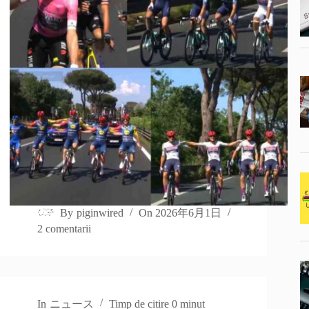
By
piginwired
On
2026年6月1日
2 comentarii
In
ニュース
Timp de citire
0 minut