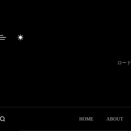
Sari
la
conținut
ロード
HOME
ABOUT