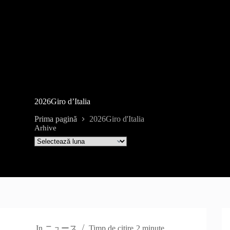
2026Giro d’Italia
Prima pagină
2026Giro d'Italia
Arhive
In
ニュース
Timp de citire
2 minute