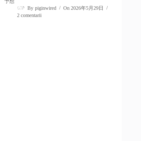
予想
By
piginwired
On
2026年5月29日
2 comentarii