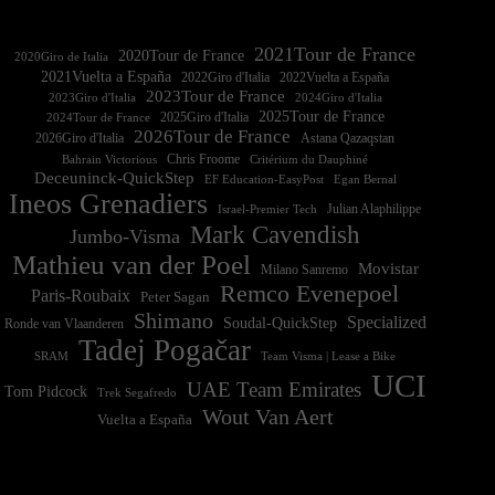
2021Tour de France
2020Tour de France
2020Giro de Italia
2021Vuelta a España
2022Vuelta a España
2023Tour de France
2023Giro d'Italia
2025Tour de France
2025Giro d'Italia
2024Tour de France
2026Tour de France
2026Giro d'Italia
Astana Qazaqstan
Chris Froome
Bahrain Victorious
Critérium du Dauphiné
Deceuninck-QuickStep
EF Education-EasyPost
Egan Bernal
Ineos Grenadiers
Israel-Premier Tech
Julian Alaphilippe
Mark Cavendish
Jumbo-Visma
Mathieu van der Poel
Movistar
Milano Sanremo
Remco Evenepoel
Paris-Roubaix
Peter Sagan
Shimano
Specialized
Soudal-QuickStep
Ronde van Vlaanderen
Tadej Pogačar
Team Visma | Lease a Bike
SRAM
UCI
UAE Team Emirates
Tom Pidcock
Trek Segafredo
Wout Van Aert
Vuelta a España