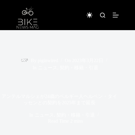
コ
ン
テ
ン
ツ
へ
ス
キ
ッ
プ
By
piginwired
On
2023年3月22日
In
ニュース
,
契約・移籍・引退
アンテルマルシェが24歳のベルギー人ヘルベン・タイ
ッセンとの契約を2025年まで延長
In
ニュース
,
契約・移籍・引退
Read Time
2 mins