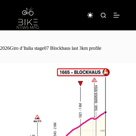
コ
ン
テ
ン
ツ
へ
ス
キ
2026Giro d’Italia stage07 Blockhaus last 3km profile
ッ
プ