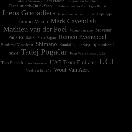
Chris Froome
Bahrain Victorious
Critérium du Dauphiné
Deceuninck-QuickStep
EF Education-EasyPost
Egan Bernal
Ineos Grenadiers
Israel-Premier Tech
Julian Alaphilippe
Mark Cavendish
Jumbo-Visma
Mathieu van der Poel
Movistar
Milano Sanremo
Remco Evenepoel
Paris-Roubaix
Peter Sagan
Shimano
Specialized
Soudal-QuickStep
Ronde van Vlaanderen
Tadej Pogačar
Team Visma | Lease a Bike
SRAM
UCI
UAE Team Emirates
Tom Pidcock
Trek Segafredo
Wout Van Aert
Vuelta a España