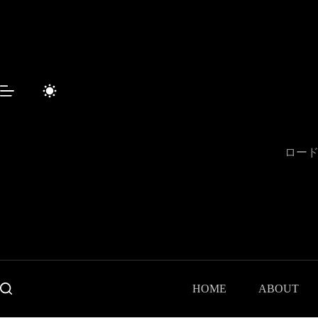
コ
ン
テ
ン
ツ
へ
ス
キ
ッ
プ
ロード
HOME
ABOUT