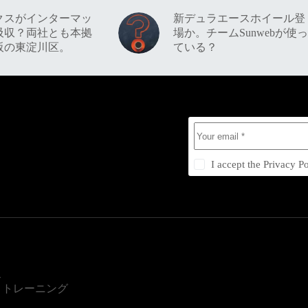
クスがインターマッ
新デュラエースホイール登
吸収？両社とも本拠
場か。チームSunwebが使っ
阪の東淀川区。
ている？
I accept the
Privacy Po
ス
・トレーニング