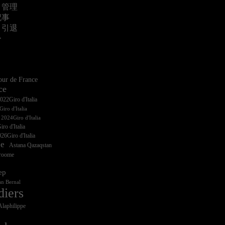
・管理
記事
・引退
ー
ur de France
ce
iro d'Italia
ro d'Italia
26Giro d'Italia
ce
Astana Qazaqstan
Froome
ep
n Bernal
diers
Alaphilippe