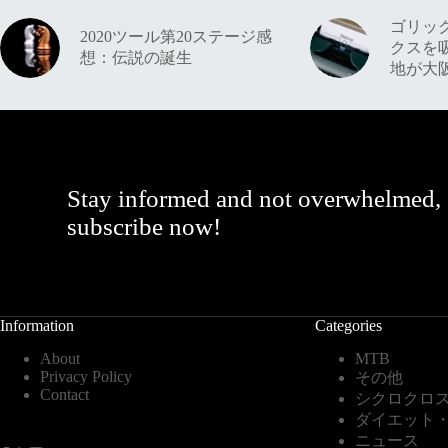
ゴリッ
2020ツール第20ステージ感
クスを
想：伝説の誕生
地が大
Stay informed and not overwhelmed,
subscribe now!
Information
Categories
About
MTB
Privacy Policy
その他
Contact
シクロクロ
ダイエット
ニュース