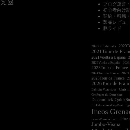
X
Instagram
ブログ運営
初心者向け
契約・移籍
製品レビュ
豚ライド
2020To
2020Giro de Italia
2021Tour de Fran
2021Vuelta a España
2022Vuelta a España
2023G
2023Tour de France
2025Gi
2024Tour de France
2025Tour de France
20
2026Tour de Fran
Chris 
Bahrain Victorious
Critérium du Dauphiné
Deceuninck-QuickSt
EF Education-EasyPost
Ega
Ineos Grena
Israel-Premier Tech
Julian 
Jumbo-Visma