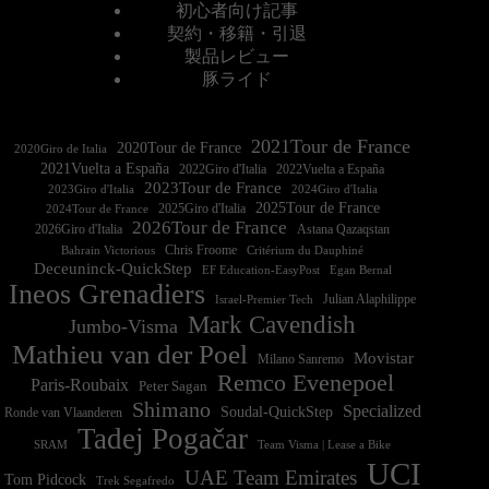
初心者向け記事
契約・移籍・引退
製品レビュー
豚ライド
2021Tour de France
2020Tour de France
2020Giro de Italia
2021Vuelta a España
2022Vuelta a España
2023Tour de France
2023Giro d'Italia
2025Tour de France
2025Giro d'Italia
2024Tour de France
2026Tour de France
2026Giro d'Italia
Astana Qazaqstan
Chris Froome
Bahrain Victorious
Critérium du Dauphiné
Deceuninck-QuickStep
EF Education-EasyPost
Egan Bernal
Ineos Grenadiers
Israel-Premier Tech
Julian Alaphilippe
Mark Cavendish
Jumbo-Visma
Mathieu van der Poel
Movistar
Milano Sanremo
Remco Evenepoel
Paris-Roubaix
Peter Sagan
Shimano
Specialized
Soudal-QuickStep
Ronde van Vlaanderen
Tadej Pogačar
Team Visma | Lease a Bike
SRAM
UCI
UAE Team Emirates
Tom Pidcock
Trek Segafredo