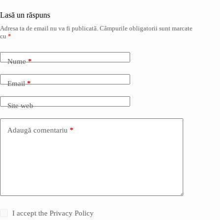
Lasă un răspuns
Adresa ta de email nu va fi publicată.
Câmpurile obligatorii sunt marcate
cu
*
Nume
*
Email
*
Site web
Adaugă comentariu
*
I accept the
Privacy Policy