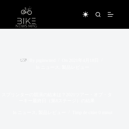
Sari
la
conținut
By
piginwired
On
2021年4月18日
In
ニュース
,
製品レビュー
スプリンターの競演の結末は？2021ツアー・オブ・タ
ーキー最終日（第8ステージ）の結果
In
ニュース
,
製品レビュー
Timp de citire
0 minut