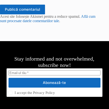
Publică comentariul
Acest site folosește Akismet pentru a reduce spamul.
Află cum
sunt procesate datele comentariilor tale
.
Stay informed and not overwhelmed,
subscribe now!
Abonează-te
I accept the
Privacy Policy