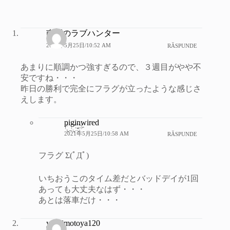
南区のラブハンター
2021年5月25日/10:52 AM
RĂSPUNDE
あまりに順調かつ強すぎるので、３週目がやや不
安ですね・・・
昨日の勝利で完全にフラグが立ったような感じさ
えします。
piginwired
2021年5月25日/10:58 AM
RĂSPUNDE
フラグ Σ(ﾟДﾟ)
いちおうこのタイム差だとバッドデイが1回
あっても大丈夫なはず・・・
あとは落車だけ・・・
yoshimotoya120