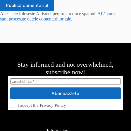
Publică comentariul
Acest site folosește Akismet pentru a reduce spamul.
Află cum
sunt procesate datele comentariilor tale
.
Stay informed and not overwhelmed,
subscribe now!
Abonează-te
I accept the
Privacy Policy
Information