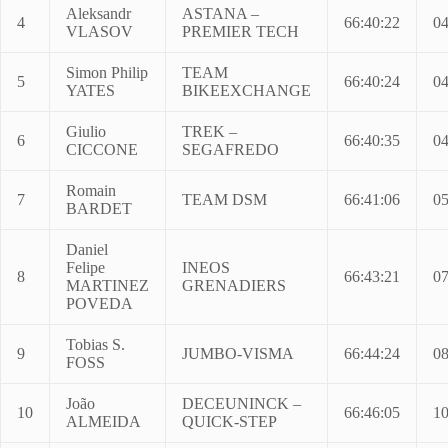
Aleksandr
ASTANA –
4
66:40:22
04
VLASOV
PREMIER TECH
Simon Philip
TEAM
5
66:40:24
04
YATES
BIKEEXCHANGE
Giulio
TREK –
6
66:40:35
04
CICCONE
SEGAFREDO
Romain
7
TEAM DSM
66:41:06
05
BARDET
Daniel
Felipe
INEOS
8
66:43:21
07
MARTINEZ
GRENADIERS
POVEDA
Tobias S.
9
JUMBO-VISMA
66:44:24
08
FOSS
João
DECEUNINCK –
10
66:46:05
10
ALMEIDA
QUICK-STEP