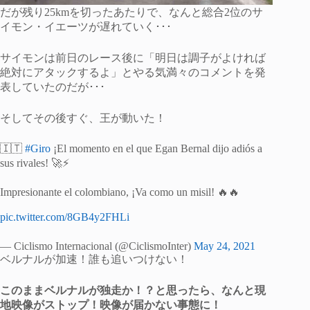
だが残り25kmを切ったあたりで、なんと総合2位のサ
イモン・イエーツが遅れていく･･･
サイモンは前日のレース後に「明日は調子がよければ
絶対にアタックするよ」とやる気満々のコメントを発
表していたのだが･･･
そしてその後すぐ、王が動いた！
🇮🇹
#Giro
¡El momento en el que Egan Bernal dijo adiós a
sus rivales! 🚀⚡️
Impresionante el colombiano, ¡Va como un misil! 🔥🔥
pic.twitter.com/8GB4y2FHLi
— Ciclismo Internacional (@CiclismoInter)
May 24, 2021
ベルナルが加速！誰も追いつけない！
このままベルナルが独走か！？と思ったら、なんと現
地映像がストップ！映像が届かない事態に！