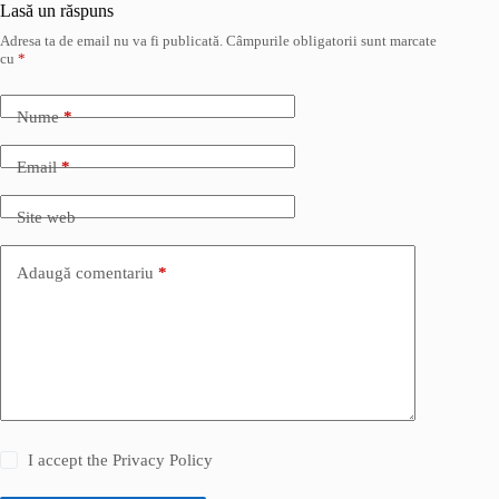
Lasă un răspuns
Adresa ta de email nu va fi publicată.
Câmpurile obligatorii sunt marcate
cu
*
Nume
*
Email
*
Site web
Adaugă comentariu
*
I accept the
Privacy Policy