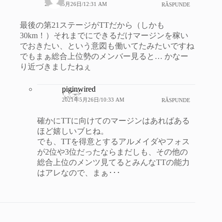
2021年5月26日/12:31 AM
RĂSPUNDE
最後の第21ステージがTTだから（しかも
30km！）それまでにできるだけマージンを稼い
でおきたい、という意図も働いてたみたいですね
でもまぁ総合上位勢のメンバー見ると… かなー
り近づきましたねぇ
piginwired
2021年5月26日/10:33 AM
RĂSPUNDE
確かにTTに向けてのマージンはあればある
ほど嬉しいブヒね。
でも、TTを得意とするアルメイダやフォス
が2位や3位だったならまだしも、その他の
総合上位のメンツ見てるとみんなTTの能力
はアレなので、まぁ･･･