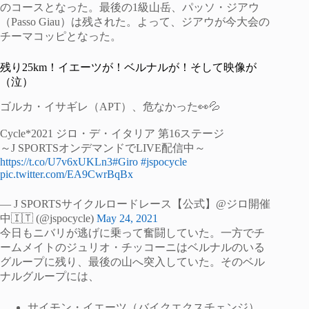
のコースとなった。最後の1級山岳、パッソ・ジアウ
（Passo Giau）は残された。よって、ジアウが今大会の
チーマコッピとなった。
残り25km！イエーツが！ベルナルが！そして映像が
（泣）
ゴルカ・イサギレ（APT）、危なかった👀💦
Cycle*2021 ジロ・デ・イタリア 第16ステージ
～J SPORTSオンデマンドでLIVE配信中～
https://t.co/U7v6xUKLn3
#Giro
#jspocycle
pic.twitter.com/EA9CwrBqBx
— J SPORTSサイクルロードレース【公式】@ジロ開催
中🇮🇹 (@jspocycle)
May 24, 2021
今日もニバリが逃げに乗って奮闘していた。一方でチ
ームメイトのジュリオ・チッコーニはベルナルのいる
グループに残り、最後の山へ突入していた。そのベル
ナルグループには、
サイモン・イエーツ（バイクエクスチェンジ）