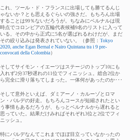
これ、ツール・ド・フランスに出場しても勝てるんじ
ゃないか？とも思えるぐらいの強さだ。もちろん出場
することは99％ないだろうが。ちなみにベルナルは現
時点でコロンビアの五輪代表候補9名のリストに入って
いる。その中から正式に5名が選ばれるわけだが、まだ
その絞り込みは発表されていない。（参照：
Tokyo
2020, anche Egan Bernal e Nairo Quintana tra i 9 pre-
convocati della Colombia
）
そしてサイモン・イエーツはステージのトップ10にも
入れず2分37秒遅れの11位でフィニッシュ。総合2位か
ら完全に滑り落ちてしまった。一体何があったのか･･･
そして意外といえば、ダミアーノ・カルーゾとロマ
ン・バルデの好走。もちろんコースが短縮されたとい
う事情もあるだろうが、もっとベルナルから遅れると
思っていた。結果だけみればそれぞれ3位と2位でフィ
ニッシュ。
特にバルデなんてこれまでほぼ目立っていなかったの