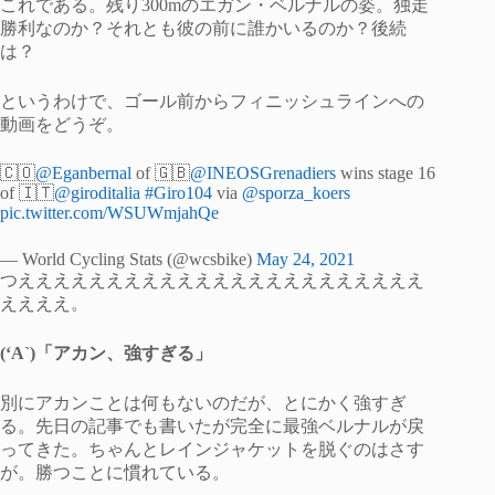
これである。残り300mのエガン・ベルナルの姿。独走
勝利なのか？それとも彼の前に誰かいるのか？後続
は？
というわけで、ゴール前からフィニッシュラインへの
動画をどうぞ。
🇨🇴
@Eganbernal
of 🇬🇧
@INEOSGrenadiers
wins stage 16
of 🇮🇹
@giroditalia
#Giro104
via
@sporza_koers
pic.twitter.com/WSUWmjahQe
— World Cycling Stats (@wcsbike)
May 24, 2021
つえええええええええええええええええええええええ
ええええ。
(‘A`)「アカン、強すぎる」
別にアカンことは何もないのだが、とにかく強すぎ
る。先日の記事でも書いたが完全に最強ベルナルが戻
ってきた。ちゃんとレインジャケットを脱ぐのはさす
が。勝つことに慣れている。