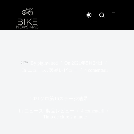
Sari
la
conținut
By
piginwired
On
2021年5月24日
In
ニュース
,
製品レビュー
4 comentarii
2021ジロ第16ステージ結果
In
ニュース
,
製品レビュー
4 comentarii
Timp de citire
2 minute