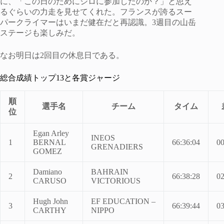
に、「この日のためにジロに参加したのか？」と思え
るぐらいの力走を見せてくれた。フランスが誇るスー
パークライマーはいまだ健在だと再認識。3週目の山岳
ステージも楽しみだ。
なお明日は2回目の休息日である。
総合成績トップ13と各賞ジャージ
順
選手名
チーム
タイム
位
Egan Arley
INEOS
1
BERNAL
66:36:04
00
GRENADIERS
GOMEZ
Damiano
BAHRAIN
2
66:38:28
02
CARUSO
VICTORIOUS
Hugh John
EF EDUCATION –
3
66:39:44
03
CARTHY
NIPPO