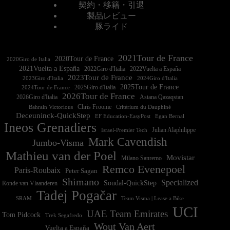
契約・移籍・引退
製品レビュー
豚ライド
2021Tour de France
2020Tour de France
2020Giro de Italia
2021Vuelta a España
2022Vuelta a España
2023Tour de France
2023Giro d'Italia
2025Tour de France
2025Giro d'Italia
2024Tour de France
2026Tour de France
2026Giro d'Italia
Astana Qazaqstan
Chris Froome
Bahrain Victorious
Critérium du Dauphiné
Deceuninck-QuickStep
EF Education-EasyPost
Egan Bernal
Ineos Grenadiers
Israel-Premier Tech
Julian Alaphilippe
Mark Cavendish
Jumbo-Visma
Mathieu van der Poel
Movistar
Milano Sanremo
Remco Evenepoel
Paris-Roubaix
Peter Sagan
Shimano
Specialized
Soudal-QuickStep
Ronde van Vlaanderen
Tadej Pogačar
Team Visma | Lease a Bike
SRAM
UCI
UAE Team Emirates
Tom Pidcock
Trek Segafredo
Wout Van Aert
Vuelta a España