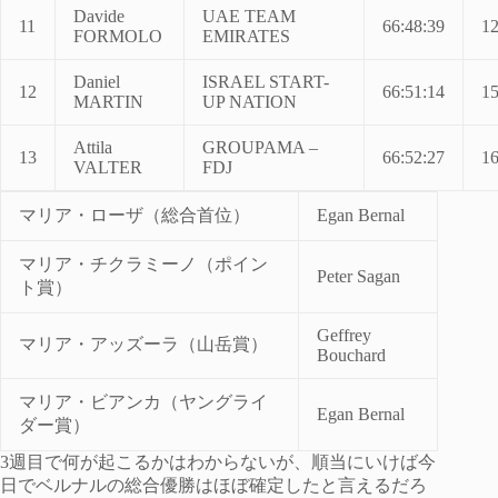
Davide
UAE TEAM
11
66:48:39
12
FORMOLO
EMIRATES
Daniel
ISRAEL START-
12
66:51:14
15
MARTIN
UP NATION
Attila
GROUPAMA –
13
66:52:27
16
VALTER
FDJ
マリア・ローザ（総合首位）
Egan Bernal
マリア・チクラミーノ（ポイン
Peter Sagan
ト賞）
Geffrey
マリア・アッズーラ（山岳賞）
Bouchard
マリア・ビアンカ（ヤングライ
Egan Bernal
ダー賞）
3週目で何が起こるかはわからないが、順当にいけば今
日でベルナルの総合優勝はほぼ確定したと言えるだろ