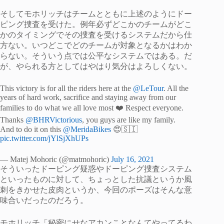
そしてモホリッチはチームとともに上述のようにドー
ピング捜査を受けた。例年必ずどこかのチームがどこ
かのタイミングでその捜査を受けるシステムだから仕
方ない。いつどこでどのチームが対象となるかはわか
らない。そういう点では公平なシステムではある。だ
が、やられる方としてはやはり気分はよろしくない。
This victory is for all the riders here at the
@LeTour
. All the
years of hard work, sacrifice and staying away from our
families to do what we all love most ❤️ Respect everyone.
Thanks
@BHRVictorious
, you guys are like my family.
And to do it on this
@MeridaBikes
😍🇸🇮
pic.twitter.com/jYlSjXhUPs
— Matej Mohoric (@matmohoric)
July 16, 2021
そういったドーピング疑惑やドーピング捜査システム
といったものに対して、ちょっとした抗議というか風
刺をきかせた皮肉というか、今回のポーズはそんな意
味合いだったのだろう。
モホリッチ「秘密にせなアカンことなんてやってるわ