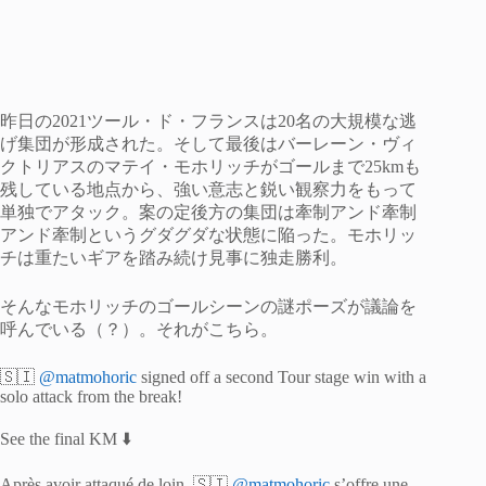
昨日の2021ツール・ド・フランスは20名の大規模な逃
げ集団が形成された。そして最後はバーレーン・ヴィ
クトリアスのマテイ・モホリッチがゴールまで25kmも
残している地点から、強い意志と鋭い観察力をもって
単独でアタック。案の定後方の集団は牽制アンド牽制
アンド牽制というグダグダな状態に陥った。モホリッ
チは重たいギアを踏み続け見事に独走勝利。
そんなモホリッチのゴールシーンの謎ポーズが議論を
呼んでいる（？）。それがこちら。
🇸🇮
@matmohoric
signed off a second Tour stage win with a
solo attack from the break!
See the final KM ⬇️
Après avoir attaqué de loin, 🇸🇮
@matmohoric
s’offre une