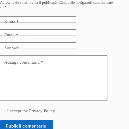
Adresa ta de email nu va fi publicată.
Câmpurile obligatorii sunt marcate
cu
*
Nume
*
Email
*
Site web
Adaugă comentariu
*
I accept the
Privacy Policy
Publică comentariul