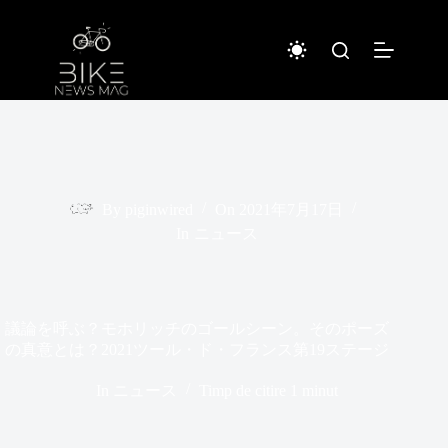
Sari
la
conținut
By
piginwired
On
2021年7月17日
In
ニュース
議論を呼ぶ？モホリッチのゴールシーン。そのポーズ
の真意とは？2021ツール・ド・フランス第19ステージ
In
ニュース
Timp de citire
1 minut