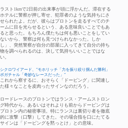
ラスト1kmで2日前の出来事が頭に浮かんだ。滞在する
ホテルに警察が押し寄せ、犯罪者のような気持ちにさ
せられたよ。だが、彼らはプロトンを走るすべてのチ
ームに目を光らせるという、ある意味良いことでもあ
ると思った。もちろん僕たちは何も悪いことをしてい
ないから、警察は何も見つけられなかった。しか
し」、突然警察が自分の部屋に入ってきて自分の持ち
物を調べられるのは、決して気持ちいいことではな
い。
シクロワイアード、”モホリッチ「力を振り絞り掴んだ勝利」
ポガチャル「奇妙なレースだった」”
これから察するに、おそらく「ドーピング」に関連し
た様々なことを皮肉ったサインなのだろう。
ロードレースのプロトンではランス・アームストロン
グ時代から、あるいはそれよりも前からドーピングは
プロトン内の秘密事項。特にランスは裏切り者を徹底
的に攻撃（口撃）してきた。その場合指を口にたてる
サインは「ドーピングを黙っとけ」との意味。