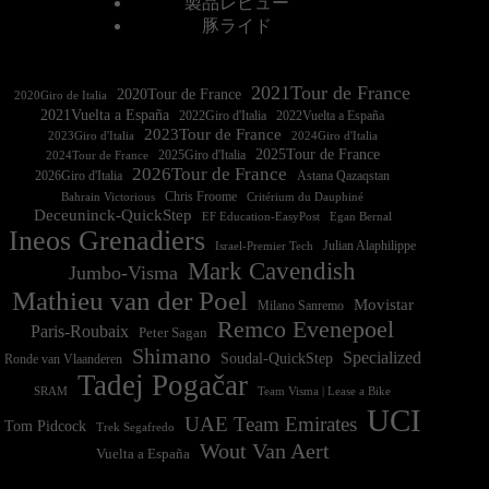
製品レビュー
豚ライド
2021Tour de France
2020Tour de France
2020Giro de Italia
2021Vuelta a España
2022Vuelta a España
2023Tour de France
2023Giro d'Italia
2025Tour de France
2025Giro d'Italia
2024Tour de France
2026Tour de France
2026Giro d'Italia
Astana Qazaqstan
Chris Froome
Bahrain Victorious
Critérium du Dauphiné
Deceuninck-QuickStep
EF Education-EasyPost
Egan Bernal
Ineos Grenadiers
Israel-Premier Tech
Julian Alaphilippe
Mark Cavendish
Jumbo-Visma
Mathieu van der Poel
Movistar
Milano Sanremo
Remco Evenepoel
Paris-Roubaix
Peter Sagan
Shimano
Specialized
Soudal-QuickStep
Ronde van Vlaanderen
Tadej Pogačar
Team Visma | Lease a Bike
SRAM
UCI
UAE Team Emirates
Tom Pidcock
Trek Segafredo
Wout Van Aert
Vuelta a España