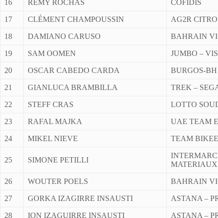
16
RÉMY ROCHAS
COFIDIS
17
CLÉMENT CHAMPOUSSIN
AG2R CITR
18
DAMIANO CARUSO
BAHRAIN V
19
SAM OOMEN
JUMBO – VI
20
OSCAR CABEDO CARDA
BURGOS-BH
21
GIANLUCA BRAMBILLA
TREK – SE
22
STEFF CRAS
LOTTO SOU
23
RAFAL MAJKA
UAE TEAM 
24
MIKEL NIEVE
TEAM BIKE
INTERMARC
25
SIMONE PETILLI
MATERIAUX
26
WOUTER POELS
BAHRAIN V
27
GORKA IZAGIRRE INSAUSTI
ASTANA – P
28
ION IZAGUIRRE INSAUSTI
ASTANA – P