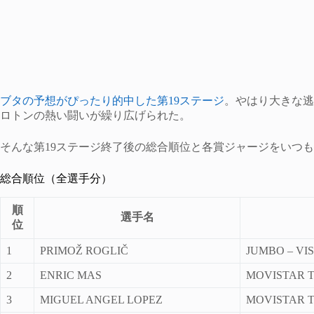
ブタの予想がぴったり的中した第19ステージ
。やはり大きな逃
ロトンの熱い闘いが繰り広げられた。
そんな第19ステージ終了後の総合順位と各賞ジャージをいつ
総合順位（全選手分）
順
選手名
位
1
PRIMOŽ ROGLIČ
JUMBO – VI
2
ENRIC MAS
MOVISTAR 
3
MIGUEL ANGEL LOPEZ
MOVISTAR 