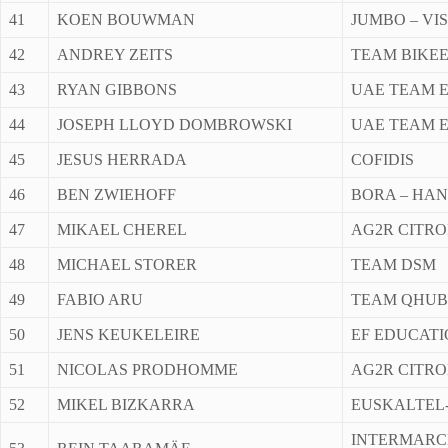
41
KOEN BOUWMAN
JUMBO – VI
42
ANDREY ZEITS
TEAM BIKE
43
RYAN GIBBONS
UAE TEAM 
44
JOSEPH LLOYD DOMBROWSKI
UAE TEAM 
45
JESUS HERRADA
COFIDIS
46
BEN ZWIEHOFF
BORA – HA
47
MIKAEL CHEREL
AG2R CITR
48
MICHAEL STORER
TEAM DSM
49
FABIO ARU
TEAM QHUB
50
JENS KEUKELEIRE
EF EDUCATI
51
NICOLAS PRODHOMME
AG2R CITR
52
MIKEL BIZKARRA
EUSKALTEL
INTERMARC