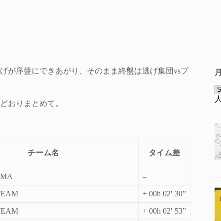
げが序盤にできあがり、そのまま終盤は逃げ集団vsプ
A
もどおりまとめて。
チーム名
タイム差
SMA
–
TEAM
+ 00h 02′ 30”
TEAM
+ 00h 02′ 53”