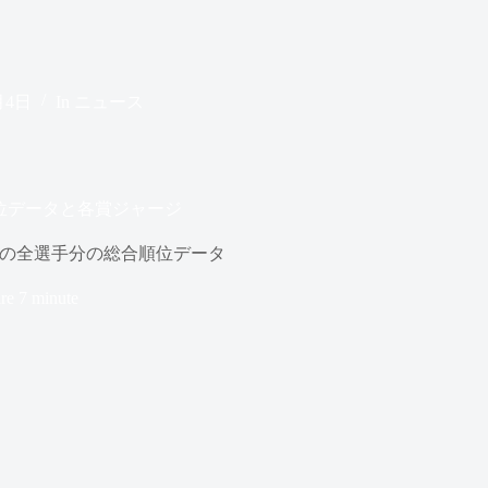
月4日
In
ニュース
順位データと各賞ジャージ
了後の全選手分の総合順位データ
ire
7 minute