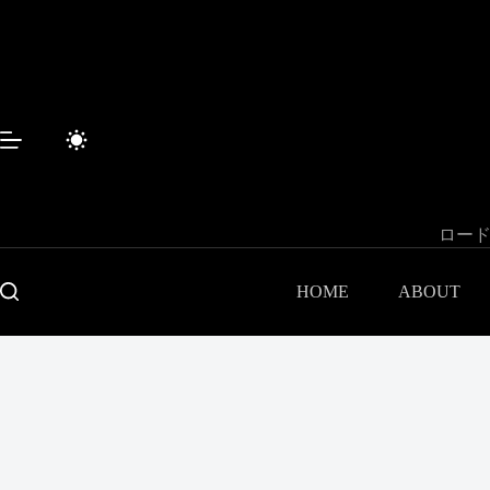
Sari
la
conținut
ロード
HOME
ABOUT