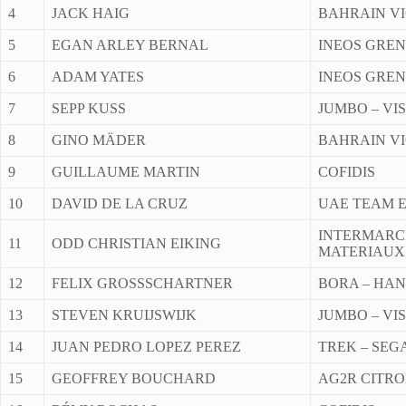
4
JACK HAIG
BAHRAIN V
5
EGAN ARLEY BERNAL
INEOS GRE
6
ADAM YATES
INEOS GRE
7
SEPP KUSS
JUMBO – VI
8
GINO MÄDER
BAHRAIN V
9
GUILLAUME MARTIN
COFIDIS
10
DAVID DE LA CRUZ
UAE TEAM 
INTERMARC
11
ODD CHRISTIAN EIKING
MATERIAUX
12
FELIX GROSSSCHARTNER
BORA – HA
13
STEVEN KRUIJSWIJK
JUMBO – VI
14
JUAN PEDRO LOPEZ PEREZ
TREK – SE
15
GEOFFREY BOUCHARD
AG2R CITR