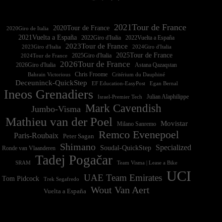
2021Tour de France
2020Tour de France
2020Giro de Italia
2021Vuelta a España
2022Vuelta a España
2023Tour de France
2023Giro d'Italia
2025Tour de France
2025Giro d'Italia
2024Tour de France
2026Tour de France
2026Giro d'Italia
Astana Qazaqstan
Chris Froome
Bahrain Victorious
Critérium du Dauphiné
Deceuninck-QuickStep
EF Education-EasyPost
Egan Bernal
Ineos Grenadiers
Israel-Premier Tech
Julian Alaphilippe
Mark Cavendish
Jumbo-Visma
Mathieu van der Poel
Movistar
Milano Sanremo
Remco Evenepoel
Paris-Roubaix
Peter Sagan
Shimano
Specialized
Soudal-QuickStep
Ronde van Vlaanderen
Tadej Pogačar
Team Visma | Lease a Bike
SRAM
UCI
UAE Team Emirates
Tom Pidcock
Trek Segafredo
Wout Van Aert
Vuelta a España