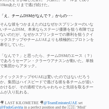
10kmあたりまで逃げ続けた。
「え、チームDSMがなんで？」からの･･･
そんな彼をつかまえたのはなぜかスプリンターのいな
いチームDSM。本来ならステージ優勝を狙う布陣では
ないのだが、なぜかスプリンターでの勝利を狙うクイ
ックステップやチームUAEよりも積極的にプロトンを
牽引していた。
「なんで？」と思ったら、チームDSMのエース（？）
であろうセーアン・クラーウアナスンが動いた。単独
で集団からアタック。
クイックステップやUAEは驚いたのではないだろう
か。集団はハイスピードで逃げる彼を各チームが追い
かけるが、その過程でわちゃわちゃと先頭を取るチー
ムが入り乱れる。
🎥 LAST KILOMETRE 🎥
@TeamEmiratesUAE
set
@FndoGaviria
in a perfect position and the 🇨🇴 ‘Misil’