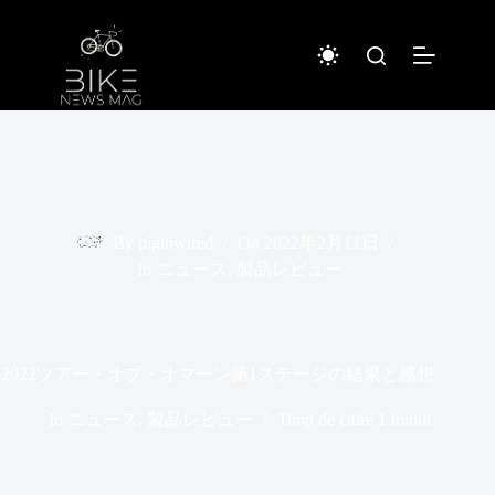
Sari
la
conținut
By
piginwired
On
2022年2月11日
In
ニュース
,
製品レビュー
2022ツアー・オブ・オマーン第1ステージの結果と感想
In
ニュース
,
製品レビュー
Timp de citire
1 minut