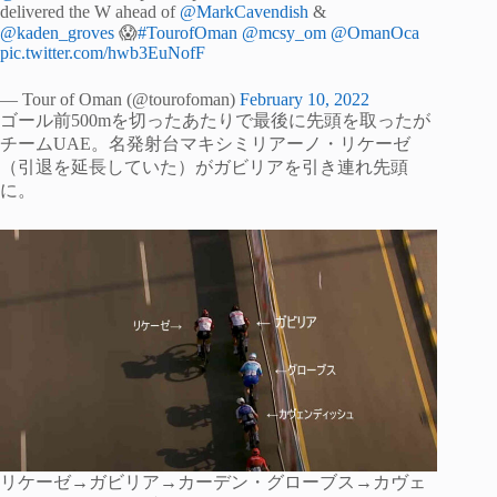
delivered the W ahead of
@MarkCavendish
&
@kaden_groves
😱
#TourofOman
@mcsy_om
@OmanOca
pic.twitter.com/hwb3EuNofF
— Tour of Oman (@tourofoman)
February 10, 2022
ゴール前500mを切ったあたりで最後に先頭を取ったが
チームUAE。名発射台マキシミリアーノ・リケーゼ
（引退を延長していた）がガビリアを引き連れ先頭
に。
リケーゼ→ガビリア→カーデン・グローブス→カヴェ