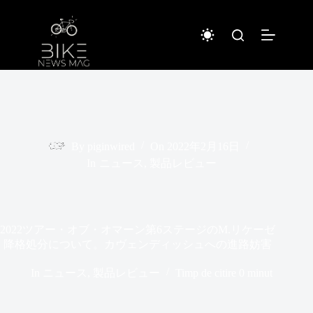
Sari
la
conținut
By
piginwired
On
2022年2月16日
In
ニュース
,
製品レビュー
2022ツアー・オブ・オマーン第6ステージのM.リケーゼ
降格処分について。カヴェンディッシュへの進路妨害
In
ニュース
,
製品レビュー
Timp de citire
0 minut