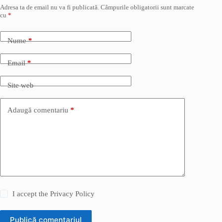
Adresa ta de email nu va fi publicată.
Câmpurile obligatorii sunt marcate
cu
*
Nume
*
Email
*
Site web
Adaugă comentariu
*
I accept the
Privacy Policy
Publică comentariul