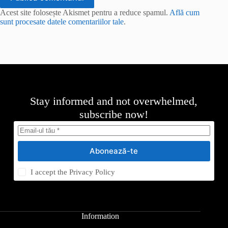
Acest site folosește Akismet pentru a reduce spamul.
Află cum
sunt procesate datele comentariilor tale
.
Stay informed and not overwhelmed,
subscribe now!
Abonează-te
I accept the
Privacy Policy
Information