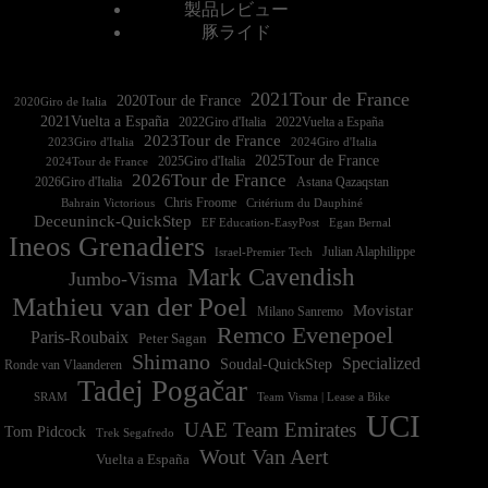
製品レビュー
豚ライド
2021Tour de France
2020Tour de France
2020Giro de Italia
2021Vuelta a España
2022Vuelta a España
2023Tour de France
2023Giro d'Italia
2025Tour de France
2025Giro d'Italia
2024Tour de France
2026Tour de France
2026Giro d'Italia
Astana Qazaqstan
Chris Froome
Bahrain Victorious
Critérium du Dauphiné
Deceuninck-QuickStep
EF Education-EasyPost
Egan Bernal
Ineos Grenadiers
Israel-Premier Tech
Julian Alaphilippe
Mark Cavendish
Jumbo-Visma
Mathieu van der Poel
Movistar
Milano Sanremo
Remco Evenepoel
Paris-Roubaix
Peter Sagan
Shimano
Specialized
Soudal-QuickStep
Ronde van Vlaanderen
Tadej Pogačar
Team Visma | Lease a Bike
SRAM
UCI
UAE Team Emirates
Tom Pidcock
Trek Segafredo
Wout Van Aert
Vuelta a España