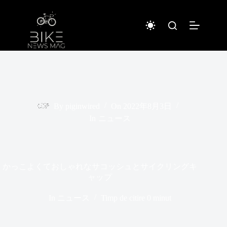
Sari
la
conținut
By
piginwired
On
2022年8月3日
In
ニュース
かっこよくておしゃれなサコッシュとサイクリングキ
ャップ
In
ニュース
Timp de citire
0 minut