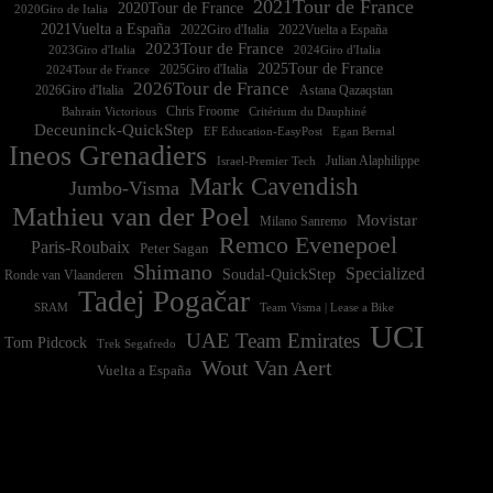
2021Tour de France
2020Tour de France
2020Giro de Italia
2021Vuelta a España
2022Vuelta a España
2023Tour de France
2023Giro d'Italia
2025Tour de France
2025Giro d'Italia
2024Tour de France
2026Tour de France
2026Giro d'Italia
Astana Qazaqstan
Chris Froome
Bahrain Victorious
Critérium du Dauphiné
Deceuninck-QuickStep
EF Education-EasyPost
Egan Bernal
Ineos Grenadiers
Israel-Premier Tech
Julian Alaphilippe
Mark Cavendish
Jumbo-Visma
Mathieu van der Poel
Movistar
Milano Sanremo
Remco Evenepoel
Paris-Roubaix
Peter Sagan
Shimano
Specialized
Soudal-QuickStep
Ronde van Vlaanderen
Tadej Pogačar
Team Visma | Lease a Bike
SRAM
UCI
UAE Team Emirates
Tom Pidcock
Trek Segafredo
Wout Van Aert
Vuelta a España