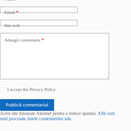
Email
*
Site web
Adaugă comentariu
*
I accept the
Privacy Policy
Publică comentariul
Acest site folosește Akismet pentru a reduce spamul.
Află cum
sunt procesate datele comentariilor tale
.