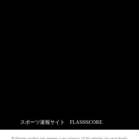
スポーツ速報サイト
：
FLASHSCORE
Folosim cookie-uri pentru a ne asigura că îți oferim cea mai bună