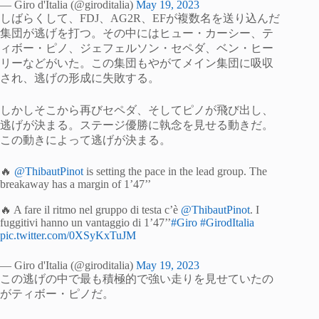
— Giro d'Italia (@giroditalia)
May 19, 2023
しばらくして、FDJ、AG2R、EFが複数名を送り込んだ
集団が逃げを打つ。その中にはヒュー・カーシー、テ
ィボー・ピノ、ジェフェルソン・セペダ、ベン・ヒー
リーなどがいた。この集団もやがてメイン集団に吸収
され、逃げの形成に失敗する。
しかしそこから再びセペダ、そしてピノが飛び出し、
逃げが決まる。ステージ優勝に執念を見せる動きだ。
この動きによって逃げが決まる。
🔥
@ThibautPinot
is setting the pace in the lead group. The
breakaway has a margin of 1’47’’
🔥 A fare il ritmo nel gruppo di testa c’è
@ThibautPinot
. I
fuggitivi hanno un vantaggio di 1’47’’
#Giro
#GirodItalia
pic.twitter.com/0XSyKxTuJM
— Giro d'Italia (@giroditalia)
May 19, 2023
この逃げの中で最も積極的で強い走りを見せていたの
がティボー・ピノだ。