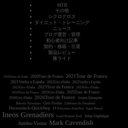
MTB
その他
シクロクロス
ダイエット・トレーニング
ニュース
ブログ運営・管理
初心者向け記事
契約・移籍・引退
製品レビュー
豚ライド
2021Tour de France
2020Tour de France
2020Giro de Italia
2021Vuelta a España
2022Vuelta a España
2023Tour de France
2023Giro d'Italia
2025Tour de France
2025Giro d'Italia
2024Tour de France
2026Tour de France
2026Giro d'Italia
Astana Qazaqstan
Chris Froome
Bahrain Victorious
Critérium du Dauphiné
Deceuninck-QuickStep
EF Education-EasyPost
Egan Bernal
Ineos Grenadiers
Israel-Premier Tech
Julian Alaphilippe
Mark Cavendish
Jumbo-Visma