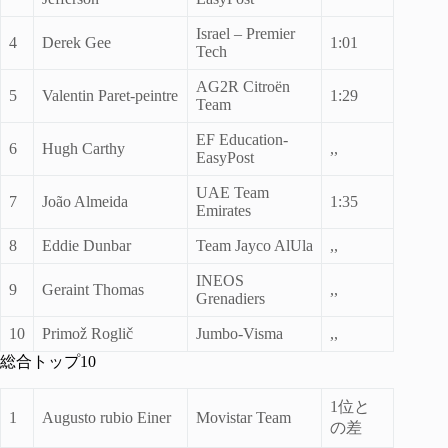
Israel – Premier
4
Derek Gee
1:01
Tech
AG2R Citroën
5
Valentin Paret-peintre
1:29
Team
EF Education-
6
Hugh Carthy
,,
EasyPost
UAE Team
7
João Almeida
1:35
Emirates
8
Eddie Dunbar
Team Jayco AlUla
,,
INEOS
9
Geraint Thomas
,,
Grenadiers
10
Primož Roglič
Jumbo-Visma
,,
総合トップ10
1位と
1
Augusto rubio Einer
Movistar Team
の差