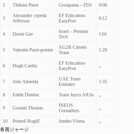
2
Thibaut Pinot
Groupama – FDJ
0:06
Alexander cepeda
EF Education-
3
0:12
Jefferson
EasyPost
Israel – Premier
4
Derek Gee
1:01
Tech
AG2R Citroën
5
Valentin Paret-peintre
1:29
Team
EF Education-
6
Hugh Carthy
,,
EasyPost
UAE Team
7
João Almeida
1:35
Emirates
8
Eddie Dunbar
Team Jayco AlUla
,,
INEOS
9
Geraint Thomas
,,
Grenadiers
10
Primož Roglič
Jumbo-Visma
,,
各賞ジャージ