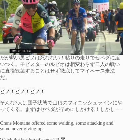
だが熱い男ピノは死なない！粘りの走りでセペダに追
いつく。モビスターのルビオは相変わらず二人の戦い
に直接観葉することはせず徹底してマイペース走法
だ。
ピノ！ピノ！ピノ！
そんな3人は団子状態で山頂のフィニッシュラインにや
ってくる。まずはセペダが早めにしかける！しかし･･･
Crans Montana offered some waiting, some attacking and
some never giving up.
Watch the last km of stage 13! 🔻