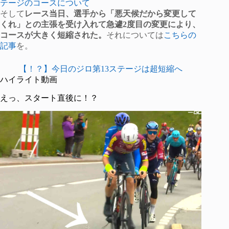
テージのコースについて
そして
レース当日、選手から「悪天候だから変更して
くれ」との主張を受け入れて急遽2度目の変更により、
コースが大きく短縮された。
それについては
こちらの
記事
を。
【！？】今日のジロ第13ステージは超短縮へ
ハイライト動画
えっ、スタート直後に！？