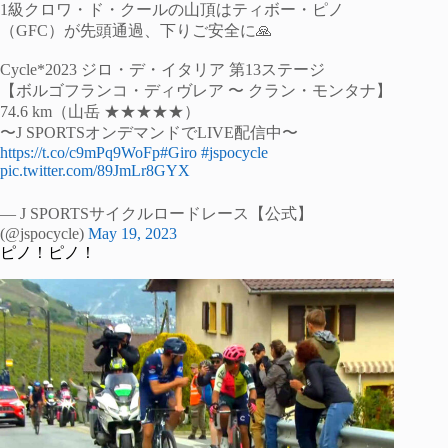
1級クロワ・ド・クールの山頂はティボー・ピノ
（GFC）が先頭通過、下りご安全に🙏
Cycle*2023 ジロ・デ・イタリア 第13ステージ
【ボルゴフランコ・ディヴレア 〜 クラン・モンタナ】
74.6 km（山岳 ★★★★★）
〜J SPORTSオンデマンドでLIVE配信中〜
https://t.co/c9mPq9WoFp
#Giro
#jspocycle
pic.twitter.com/89JmLr8GYX
— J SPORTSサイクルロードレース【公式】
(@jspocycle)
May 19, 2023
ピノ！ピノ！