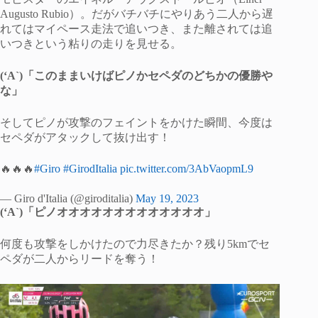
Augusto Rubio）。だがバチバチにやりあう二人から遅
れてはマイペース走法で追いつき、また離されては追
いつきという粘りの走りを見せる。
(‘A`)「このままいけばピノかセペダのどちかの優勝や
な」
そしてピノが攻撃のフェイントをかけた瞬間、今度は
セペダがアタックして抜け出す！
🔥🔥🔥
#Giro
#GirodItalia
pic.twitter.com/3AbVaopmL9
— Giro d'Italia (@giroditalia)
May 19, 2023
(‘A`)「ピノオオオオオオオオオオオオオ」
何度も攻撃をしかけたので力尽きたか？残り5kmでセ
ペダが二人からリードを奪う！