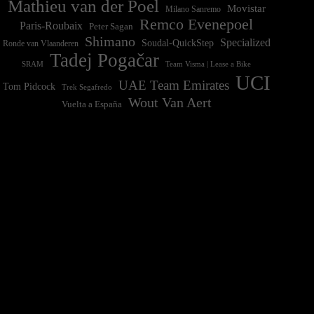
Mathieu van der Poel
Movistar
Milano Sanremo
Remco Evenepoel
Paris-Roubaix
Peter Sagan
Shimano
Specialized
Soudal-QuickStep
Ronde van Vlaanderen
Tadej Pogačar
Team Visma | Lease a Bike
SRAM
UCI
UAE Team Emirates
Tom Pidcock
Trek Segafredo
Wout Van Aert
Vuelta a España