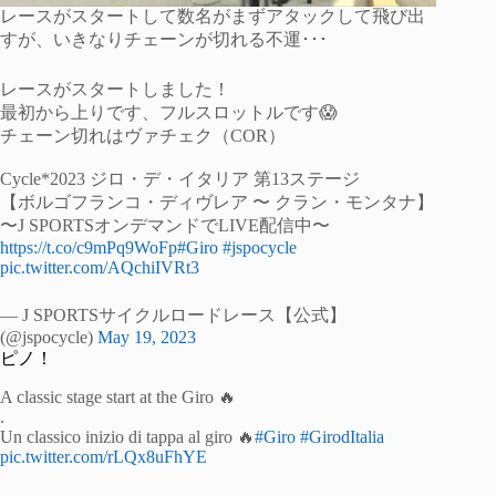
レースがスタートして数名がまずアタックして飛び出
すが、いきなりチェーンが切れる不運･･･
レースがスタートしました！
最初から上りです、フルスロットルです😱
チェーン切れはヴァチェク（COR）
Cycle*2023 ジロ・デ・イタリア 第13ステージ
【ボルゴフランコ・ディヴレア 〜 クラン・モンタナ】
〜J SPORTSオンデマンドでLIVE配信中〜
https://t.co/c9mPq9WoFp
#Giro
#jspocycle
pic.twitter.com/AQchiIVRt3
— J SPORTSサイクルロードレース【公式】
(@jspocycle)
May 19, 2023
ピノ！
A classic stage start at the Giro 🔥
.
Un classico inizio di tappa al giro 🔥
#Giro
#GirodItalia
pic.twitter.com/rLQx8uFhYE