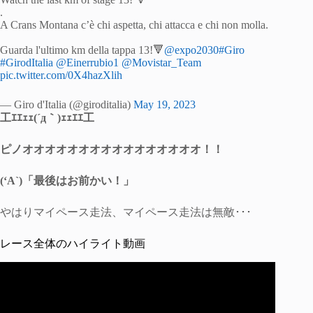
.
A Crans Montana c’è chi aspetta, chi attacca e chi non molla.
Guarda l'ultimo km della tappa 13!🔻
@expo2030
#Giro
#GirodItalia
@Einerrubio1
@Movistar_Team
pic.twitter.com/0X4hazXlih
— Giro d'Italia (@giroditalia)
May 19, 2023
工ｴｴｪｪ(´д｀)ｪｪｴｴ工
ピノオオオオオオオオオオオオオオオオ！！
(‘A`)「最後はお前かい！」
やはりマイペース走法、マイペース走法は無敵･･･
レース全体のハイライト動画