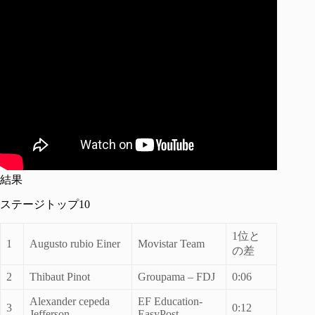
結果
ステージトップ10
1位と
1
Augusto rubio Einer
Movistar Team
の差
2
Thibaut Pinot
Groupama – FDJ
0:06
Alexander cepeda
EF Education-
3
0:12
Jefferson
EasyPost