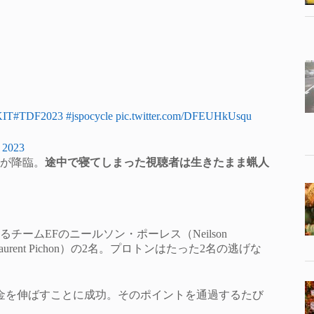
KIT
#TDF2023
#jspocycle
pic.twitter.com/DFEUHkUsqu
, 2023
）が降臨。
途中で寝てしまった視聴者は生きたまま蝋人
ームEFのニールソン・ポーレス（Neilson
rent Pichon）の2名。プロトンはたった2名の逃げな
金を伸ばすことに成功。そのポイントを通過するたび