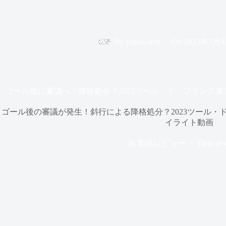
By
piginwired
On
2023年7月
ゴール後に審議へ！降格処分？2023ツール・ド・フランス
ゴール後の審議が発生！斜行による降格処分？2023ツール・
イライト動画
In
製品レビュー
Timp de c