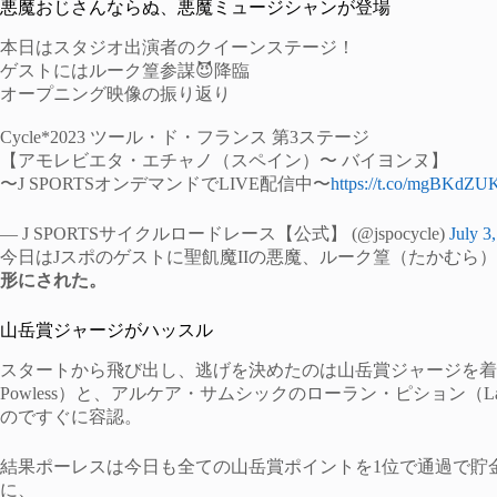
悪魔おじさんならぬ、悪魔ミュージシャンが登場
本日はスタジオ出演者のクイーンステージ！
ゲストにはルーク篁参謀😈降臨
オープニング映像の振り返り
Cycle*2023 ツール・ド・フランス 第3ステージ
【アモレビエタ・エチャノ（スペイン）〜 バイヨンヌ】
〜J SPORTSオンデマンドでLIVE配信中〜
https://t.co/mgBKdZU
— J SPORTSサイクルロードレース【公式】 (@jspocycle)
July 3
今日はJスポのゲストに聖飢魔IIの悪魔、ルーク篁（たかむら
形にされた。
山岳賞ジャージがハッスル
スタートから飛び出し、逃げを決めたのは山岳賞ジャージを着るチ
Powless）と、アルケア・サムシックのローラン・ピション（Lau
のですぐに容認。
結果ポーレスは今日も全ての山岳賞ポイントを1位で通過で貯
に、