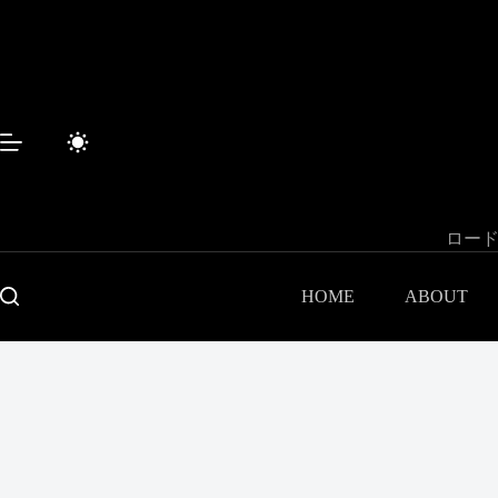
Sari
la
conținut
ロード
HOME
ABOUT