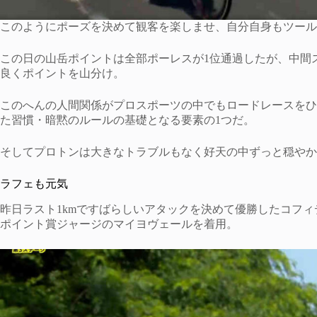
このようにポーズを決めて観客を楽しませ、自分自身もツール
この日の山岳ポイントは全部ポーレスが1位通過したが、中間
良くポイントを山分け。
このへんの人間関係がプロスポーツの中でもロードレースをひ
た習慣・暗黙のルールの基礎となる要素の1つだ。
そしてプロトンは大きなトラブルもなく好天の中ずっと穏やか
ラフェも元気
昨日ラスト1kmですばらしいアタックを決めて優勝したコフィディス
ポイント賞ジャージのマイヨヴェールを着用。