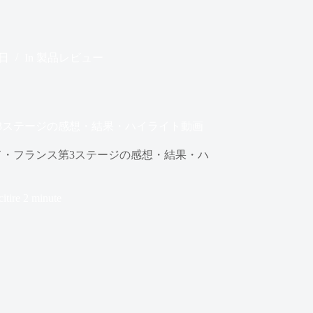
4日
In
製品レビュー
第3ステージの感想・結果・ハイライト動画
ド・フランス第3ステージの感想・結果・ハ
itire
2 minute