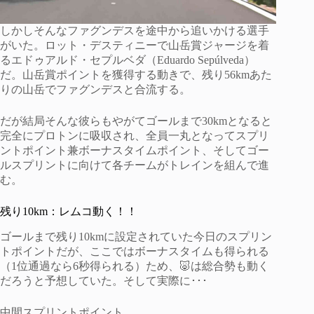
しかしそんなファグンデスを途中から追いかける選手
がいた。ロット・デスティニーで山岳賞ジャージを着
るエドゥアルド・セプルベダ（Eduardo Sepúlveda）
だ。山岳賞ポイントを獲得する動きで、残り56kmあた
りの山岳でファグンデスと合流する。
だが結局そんな彼らもやがてゴールまで30kmとなると
完全にプロトンに吸収され、全員一丸となってスプリ
ントポイント兼ボーナスタイムポイント、そしてゴー
ルスプリントに向けて各チームがトレインを組んで進
む。
残り10km：レムコ動く！！
ゴールまで残り10kmに設定されていた今日のスプリン
トポイントだが、ここではボーナスタイムも得られる
（1位通過なら6秒得られる）ため、🐷は総合勢も動く
だろうと予想していた。そして実際に･･･
中間スプリントポイント