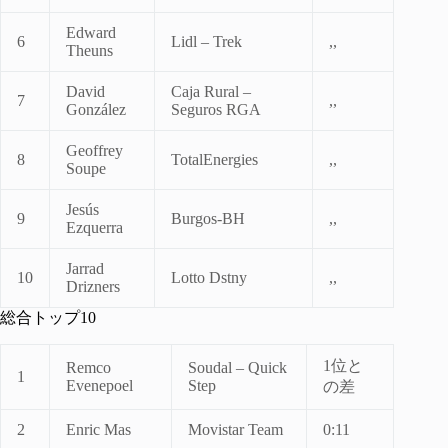
Edward
6
Lidl – Trek
,,
Theuns
David
Caja Rural –
7
,,
González
Seguros RGA
Geoffrey
8
TotalEnergies
,,
Soupe
Jesús
9
Burgos-BH
,,
Ezquerra
Jarrad
10
Lotto Dstny
,,
Drizners
総合トップ10
1位と
Remco
Soudal – Quick
1
Evenepoel
Step
の差
2
Enric Mas
Movistar Team
0:11