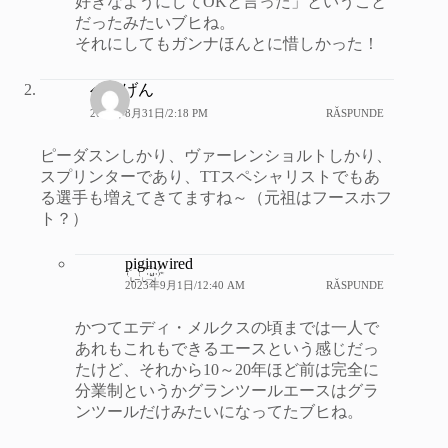
好きなようにしてOKと言った」ということ
だったみたいブヒね。
それにしてもガンナほんとに惜しかった！
べるげん
2023年8月31日/2:18 PM
RĂSPUNDE
ピーダスンしかり、ヴァーレンショルトしかり、
スプリンターであり、TTスペシャリストでもあ
る選手も増えてきてますね～（元祖はフースホフ
ト？）
piginwired
2023年9月1日/12:40 AM
RĂSPUNDE
かつてエディ・メルクスの頃までは一人で
あれもこれもできるエースという感じだっ
たけど、それから10～20年ほど前は完全に
分業制というかグランツールエースはグラ
ンツールだけみたいになってたブヒね。