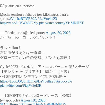
💥 ¡Caída en el pelotón!
Mucha tensión a falta de tres kilómetros para el
sprint.
#VueltaRTVE30A
#LaVuelta23
https://t.co/LiVWb3F2Yy
pic.twitter.com/eyYiaMNH6T
— Teledeporte (@teledeporte)
August 30, 2023
かーらーのーゴールスプリント！
ラスト1km！
右に曲がりあとは一直線！
グローブスが万全の態勢、ガンナも加速！
Cycle*2023 ブエルタ・ア・エスパーニャ 第5ステージ
【モレリャ 〜 ブリアナ】186.2km（丘陵）
〜J SPORTSオンデマンドでLIVE配信〜
https://t.co/xQQthIE1Tq
#LaVuelta23
#jspocycle
pic.twitter.com/PiqrW3eI3R
— J SPORTSサイクルロードレース【公式】
(@jspocycle)
August 30, 2023
第5ステージのコース紹介と優勝予想で
、