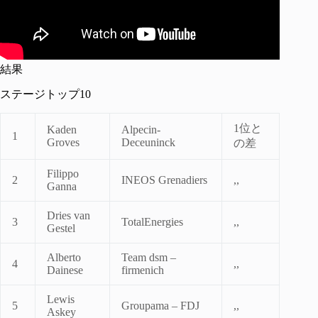
結果
ステージトップ10
1位と
Kaden
Alpecin-
1
Groves
Deceuninck
の差
Filippo
2
INEOS Grenadiers
,,
Ganna
Dries van
3
TotalEnergies
,,
Gestel
Alberto
Team dsm –
4
,,
Dainese
firmenich
Lewis
5
Groupama – FDJ
,,
Askey