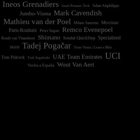
Ineos Grenadiers
Israel-Premier Tech
Julian Alaphilippe
Mark Cavendish
Jumbo-Visma
Mathieu van der Poel
Movistar
Milano Sanremo
Remco Evenepoel
Paris-Roubaix
Peter Sagan
Shimano
Specialized
Soudal-QuickStep
Ronde van Vlaanderen
Tadej Pogačar
Team Visma | Lease a Bike
SRAM
UCI
UAE Team Emirates
Tom Pidcock
Trek Segafredo
Wout Van Aert
Vuelta a España