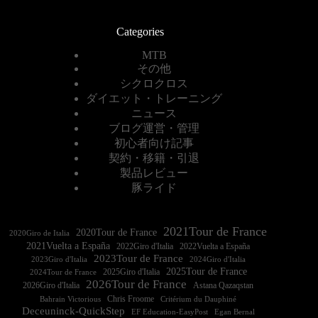
Categories
MTB
その他
シクロクロス
ダイエット・トレーニング
ニュース
ブログ運営・管理
初心者向け記事
契約・移籍・引退
製品レビュー
豚ライド
2021Tour de France
2020Tour de France
2020Giro de Italia
2021Vuelta a España
2022Vuelta a España
2023Tour de France
2023Giro d'Italia
2025Tour de France
2025Giro d'Italia
2024Tour de France
2026Tour de France
2026Giro d'Italia
Astana Qazaqstan
Chris Froome
Bahrain Victorious
Critérium du Dauphiné
Deceuninck-QuickStep
EF Education-EasyPost
Egan Bernal