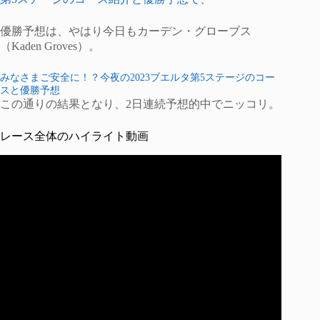
優勝予想は、やはり今日もカーデン・グローブス
（Kaden Groves）。
みなさまご安全に！？今夜の2023ブエルタ第5ステージのコー
スと優勝予想
この通りの結果となり、2日連続予想的中でニッコリ。
レース全体のハイライト動画