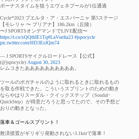
ボーナスタイムを狙うエヴェネプールが1位通過
Cycle*2023 ブエルタ・ア・エスパーニャ 第5ステージ
【モレリャ 〜 ブリアナ】186.2km（丘陵）
〜J SPORTSオンデマンドでLIVE配信〜
https://t.co/xQQthIE1Tq
#LaVuelta23
#jspocycle
pic.twitter.com/HD3EsJQm74
— J SPORTSサイクルロードレース【公式】
(@jspocycle)
August 30, 2023
レムコきたああああああああああ。
ツールのポガチャルのように取れるときに取れるもの
を取る作戦できた。こういうスプリントのための動き
ならやはりスーダル・クイックステップ（Soudalｰ
QuickStep）が得意だろうと思ってたので、その予想ど
おりの動きとなった。
落車＆ゴールスプリント！
救済措置がギリギリ発動されない3.1kmで落車！