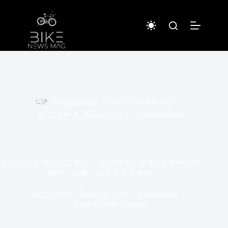
Sari
la
conținut
By
piginwired
On
2023年8月31日
In
ニュース
,
製品レビュー
4 comentarii
スプリントでレムコ動く！2023ブエルタ第5ステージの
感想・結果・ハイライト動画
In
ニュース
,
製品レビュー
4 comentarii
Timp de citire
2 minute