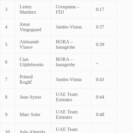
Lenny
Groupama –
3
0:17
Martinez
FDJ
Jonas
4
Jumbo-Visma
0:37
Vingegaard
Aleksandr
BORA –
5
0:39
Vlasov
hansgrohe
Cian
BORA –
6
,,
Uijtdebroeks
hansgrohe
Primož
7
Jumbo-Visma
0:43
Roglič
UAE Team
8
Juan Ayuso
0:44
Emirates
UAE Team
9
Marc Soler
0:48
Emirates
UAE Team
10
João Almeida
,,