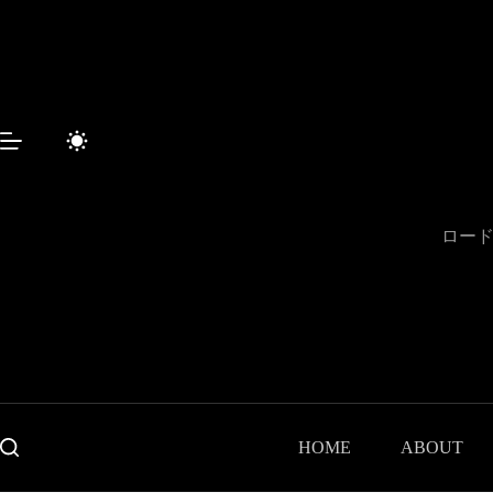
Sari
la
conținut
ロード
HOME
ABOUT