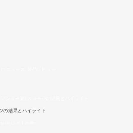
In
ニュース
,
製品レビュー
・アンダー第1ステージの結果とハイライト
ージの結果とハイライト
p de citire
1 minut