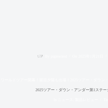
By
piginwired
On
2025年1月21日
ワールドツアー開幕！留目夕陽も出場！2025ツアー・ダウン
2025ツアー・ダウン・アンダー第1ステ
In
ニュース
,
製品レビュー
Tim