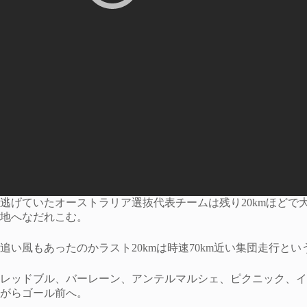
逃げていたオーストラリア選抜代表チームは残り20kmほど
地へなだれこむ。
追い風もあったのかラスト20kmは時速70km近い集団走行と
レッドブル、バーレーン、アンテルマルシェ、ピクニック、イ
がらゴール前へ。