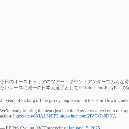
今日のオーストラリアのツアー・ダウン・アンダーでみんな待望
たいレースに唯一の日本人選手としてEF Education-EasyPo
25 years of kicking off the pro cycling season at the Tour Down Unde
We're ready to bring the heat (just like the Aussie weather) with our s
action:
https://t.co/dKlAL6NIF2
pic.twitter.com/2lVGGb6DNA
— EF Pro Cycling (@EFprocycling)
January 15, 2025