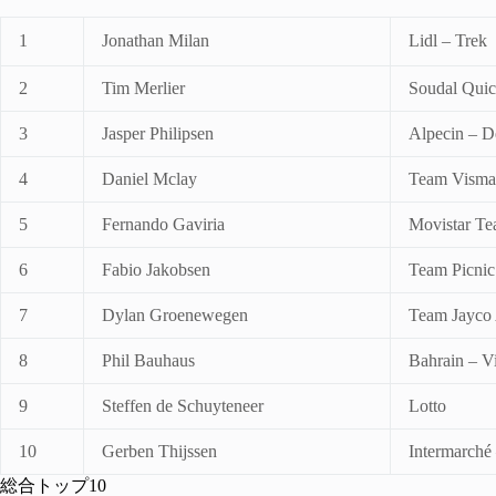
1
Jonathan Milan
Lidl – Trek
2
Tim Merlier
Soudal Quic
3
Jasper Philipsen
Alpecin – D
4
Daniel Mclay
Team Visma 
5
Fernando Gaviria
Movistar T
6
Fabio Jakobsen
Team Picni
7
Dylan Groenewegen
Team Jayco
8
Phil Bauhaus
Bahrain – Vi
9
Steffen de Schuyteneer
Lotto
10
Gerben Thijssen
Intermarché
総合トップ10