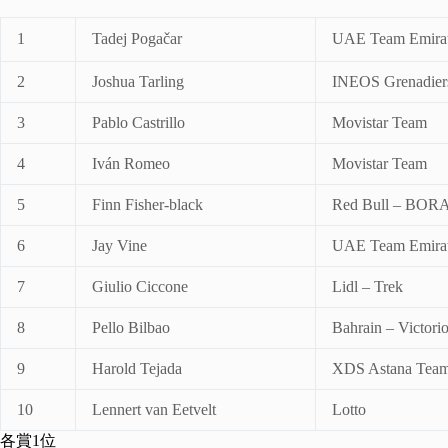
1
Tadej Pogačar
UAE Team Emira
2
Joshua Tarling
INEOS Grenadier
3
Pablo Castrillo
Movistar Team
4
Iván Romeo
Movistar Team
5
Finn Fisher-black
Red Bull – BORA
6
Jay Vine
UAE Team Emira
7
Giulio Ciccone
Lidl – Trek
8
Pello Bilbao
Bahrain – Victori
9
Harold Tejada
XDS Astana Tea
10
Lennert van Eetvelt
Lotto
各賞1位