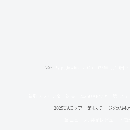
By
piginwired
On
2025年2月20日
最強スプリンター対決！2025UAEツアー第4ス
2025UAEツアー第4ステージの結
In
ニュース
,
製品レビュー
Tim