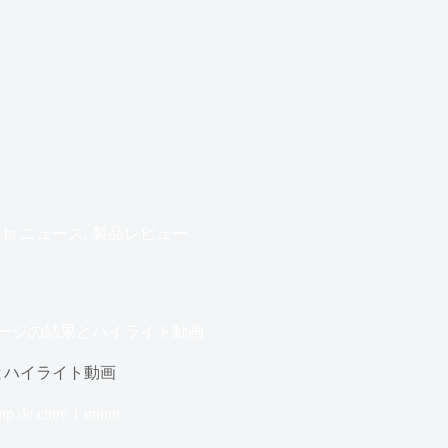
In
ニュース
,
製品レビュー
テージの結果とハイライト動画
果とハイライト動画
p de citire
1 minut