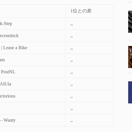
1位との差
k-Step
,,
eceuninck
,,
| Lease a Bike
,,
eam
,,
c PostNL
,,
 AlUla
,,
ctorious
,,
,,
 – Wanty
,,