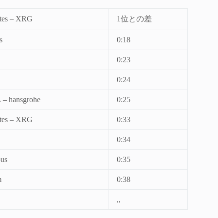
tes – XRG
1位との差
s
0:18
0:23
0:24
 – hansgrohe
0:25
tes – XRG
0:33
0:34
ous
0:35
m
0:38
,,