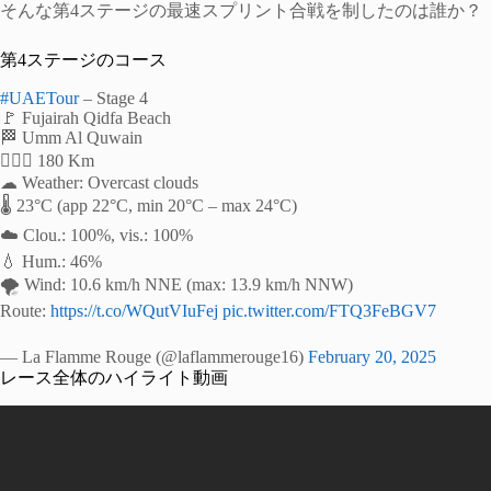
そんな第4ステージの最速スプリント合戦を制したのは誰か？
第4ステージのコース
#UAETour
– Stage 4
🚩 Fujairah Qidfa Beach
🏁 Umm Al Quwain
🚴🏻‍♂️ 180 Km
☁ Weather: Overcast clouds
🌡️ 23°C (app 22°C, min 20°C – max 24°C)
☁️ Clou.: 100%, vis.: 100%
💧 Hum.: 46%
🌪️ Wind: 10.6 km/h NNE (max: 13.9 km/h NNW)
Route:
https://t.co/WQutVIuFej
pic.twitter.com/FTQ3FeBGV7
— La Flamme Rouge (@laflammerouge16)
February 20, 2025
レース全体のハイライト動画