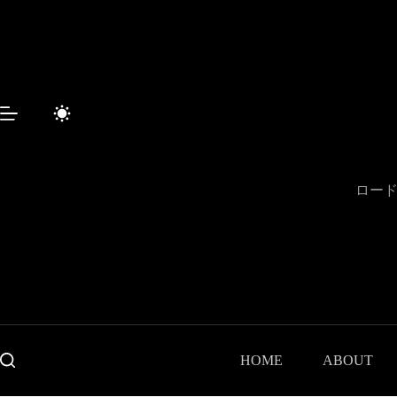
Sari
la
conținut
ロード
HOME
ABOUT