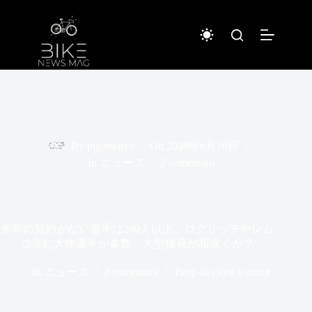
Sari
la
conținut
By
piginwired
On
2026年6月10日
In
ニュース
2 comentarii
来年の契約がない選手は200人以上。ログリッチやレム
コ含む大物選手が多数。大型移籍が相次ぐか？
In
ニュース
2 comentarii
Timp de citire
1 minut