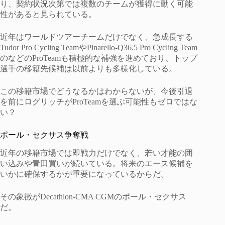
り、契約状況次第では複数のチームが獲得に動く可能
性があると見られている。
近年はワールドツアーチームだけでなく、急成長する
Tudor Pro Cycling TeamやPinarello-Q36.5 Pro Cycling Team
のなどのProTeamも積極的な補強を進めており、トップ
選手の移籍先候補は以前よりも多様化している。
この移籍市場でどうなるかはわからないが、今後引退
を前にログリッチがProTeamを選ぶ可能性もゼロではな
い？
ポール・セクサス争奪戦
近年の移籍市場では即戦力だけでなく、若い才能の囲
い込みや青田買いが続いている。将来のエース候補を
いかに確保するかが重要になっているからだ。
その象徴がDecathlon-CMA CGMのポール・セクサス
だ。