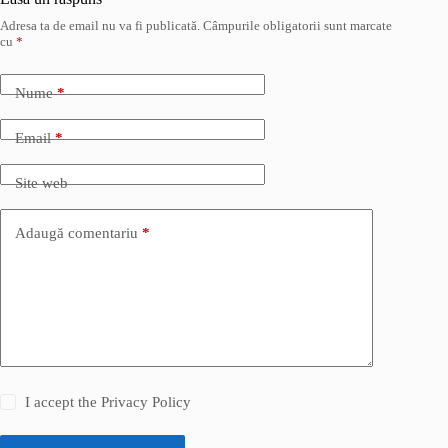
Adresa ta de email nu va fi publicată.
Câmpurile obligatorii sunt marcate
cu
*
Nume
*
Email
*
Site web
Adaugă comentariu
*
I accept the
Privacy Policy