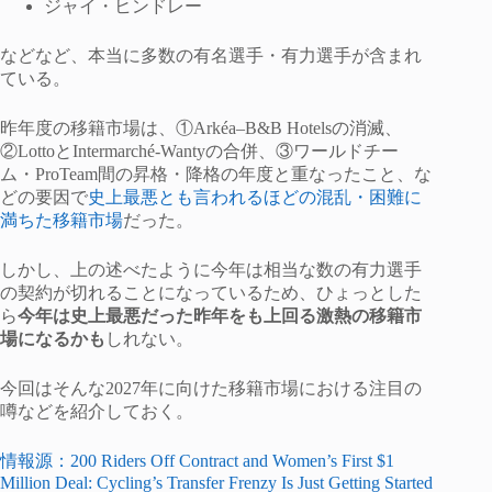
ジャイ・ヒンドレー
などなど、本当に多数の有名選手・有力選手が含まれ
ている。
昨年度の移籍市場は、①Arkéa–B&B Hotelsの消滅、
②LottoとIntermarché-Wantyの合併、③ワールドチー
ム・ProTeam間の昇格・降格の年度と重なったこと、な
どの要因で
史上最悪とも言われるほどの混乱・困難に
満ちた移籍市場
だった。
しかし、上の述べたように今年は相当な数の有力選手
の契約が切れることになっているため、ひょっとした
ら
今年は史上最悪だった昨年をも上回る激熱の移籍市
場になるかも
しれない。
今回はそんな2027年に向けた移籍市場における注目の
噂などを紹介しておく。
情報源：200 Riders Off Contract and Women’s First $1
Million Deal: Cycling’s Transfer Frenzy Is Just Getting Started