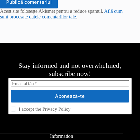
Publică comentariul
Acest site folosește Akismet pentru a reduce spamul.
Află cum
sunt procesate datele comentariilor tale
.
Stay informed and not overwhelmed,
subscribe now!
Abonează-te
I accept the
Privacy Policy
Information