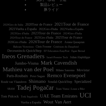
製品レビュー
豚ライド
2021Tour de France
2020Tour de France
2020Giro de Italia
2021Vuelta a España
2022Vuelta a España
2023Tour de France
2023Giro d'Italia
2025Tour de France
2025Giro d'Italia
2024Tour de France
2026Tour de France
2026Giro d'Italia
Astana Qazaqstan
Chris Froome
Bahrain Victorious
Critérium du Dauphiné
Deceuninck-QuickStep
EF Education-EasyPost
Egan Bernal
Ineos Grenadiers
Israel-Premier Tech
Julian Alaphilippe
Mark Cavendish
Jumbo-Visma
Mathieu van der Poel
Movistar
Milano Sanremo
Remco Evenepoel
Paris-Roubaix
Peter Sagan
Shimano
Specialized
Soudal-QuickStep
Ronde van Vlaanderen
Tadej Pogačar
Team Visma | Lease a Bike
SRAM
UCI
UAE Team Emirates
Tom Pidcock
Trek Segafredo
Wout Van Aert
Vuelta a España