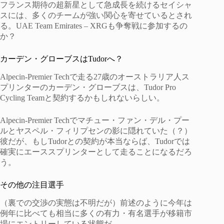
フランス期待の超新星として急成長を続けるセイシャ
スには、多くのチームが強い関心を寄せているとされ
る。UAE Team Emirates – XRGも争奪戦に参加するの
か？
カーデン・グローブスはTudorへ？
Alpecin-Premier Techで走る27歳のオーストラリア人ス
プリンターのカーデン・グローブスは、Tudor Pro
Cycling Teamと契約するかもしれないらしい。
Alpecin-Premier Techでマチュー・ファン・デル・プー
ルとヤスペル・フィリプセンの影に隠れていた（？）
彼だが、もしTudorとの契約が本当ならば、Tudorでは
確実にエーススプリンターとして走ることになるだろ
う。
その他の注目選手
（裏での交渉の実態は不明だが）前述のように今年は
例年に比べても相当に多くの有力・有名選手が移籍市
場にエントリーしている状態だ。