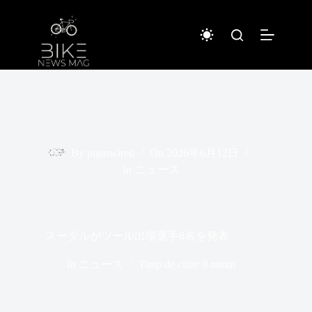
Sari
la
conținut
By
piginwired
On
2026年6月12日
In
ニュース
スーダルがツール出場選手6名を発表
In
ニュース
Timp de citire
0 minut