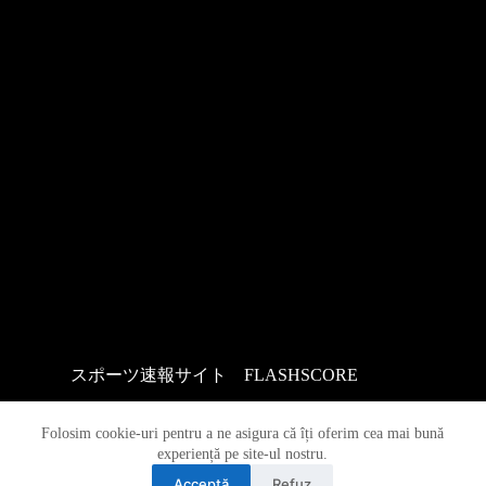
スポーツ速報サイト
：
FLASHSCORE
Folosim cookie-uri pentru a ne asigura că îți oferim cea mai bună
experiență pe site-ul nostru.
Acceptă
Refuz