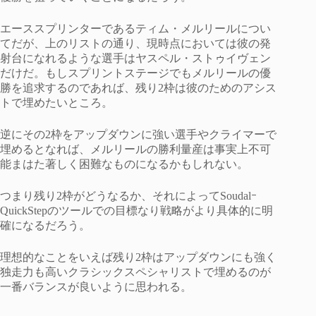
エーススプリンターであるティム・メルリールについ
てだが、上のリストの通り、現時点においては彼の発
射台になれるような選手はヤスペル・ストゥイヴェン
だけだ。もしスプリントステージでもメルリールの優
勝を追求するのであれば、残り2枠は彼のためのアシス
トで埋めたいところ。
逆にその2枠をアップダウンに強い選手やクライマーで
埋めるとなれば、メルリールの勝利量産は事実上不可
能まはた著しく困難なものになるかもしれない。
つまり残り2枠がどうなるか、それによってSoudalｰ
QuickStepのツールでの目標なり戦略がより具体的に明
確になるだろう。
理想的なことをいえば残り2枠はアップダウンにも強く
独走力も高いクラシックスペシャリストで埋めるのが
一番バランスが良いように思われる。