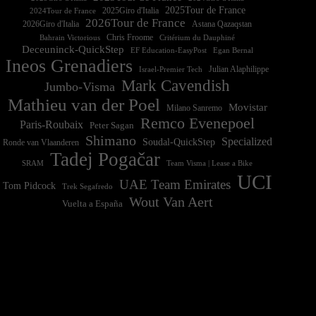
2025Tour de France
2025Giro d'Italia
2024Tour de France
2026Tour de France
2026Giro d'Italia
Astana Qazaqstan
Chris Froome
Bahrain Victorious
Critérium du Dauphiné
Deceuninck-QuickStep
EF Education-EasyPost
Egan Bernal
Ineos Grenadiers
Israel-Premier Tech
Julian Alaphilippe
Mark Cavendish
Jumbo-Visma
Mathieu van der Poel
Movistar
Milano Sanremo
Remco Evenepoel
Paris-Roubaix
Peter Sagan
Shimano
Specialized
Soudal-QuickStep
Ronde van Vlaanderen
Tadej Pogačar
Team Visma | Lease a Bike
SRAM
UCI
UAE Team Emirates
Tom Pidcock
Trek Segafredo
Wout Van Aert
Vuelta a España