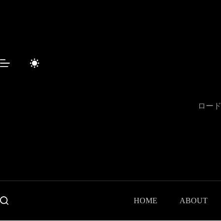
Sari
la
conținut
ロード
HOME
ABOUT