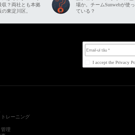
吸収？両社とも本拠
場か。チームSunwebが使っ
阪の東淀川区。
ている？
I accept the
Privacy Po
ス
・トレーニング
・管理