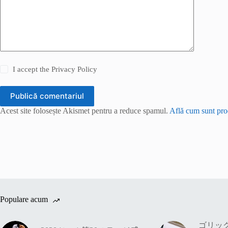
I accept the
Privacy Policy
Publică comentariul
Acest site folosește Akismet pentru a reduce spamul.
Află cum sunt proc
Populare acum
ゴリッ