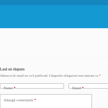
Lasă un răspuns
Adresa ta de email nu va fi publicată.
Câmpurile obligatorii sunt marcate cu
*
Nume
*
Email
*
Adaugă comentariu
*