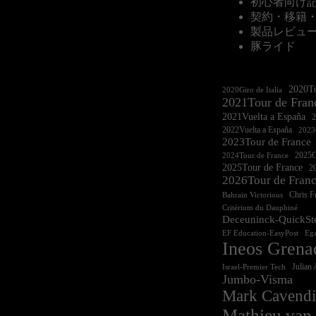
初心者向け
契約・移籍
製品レビュ
豚ライド
2020To
2020Giro de Italia
2021Tour de Fran
2021Vuelta a España
2022Vuelta a España
2023G
2023Tour de France
2025Gi
2024Tour de France
2025Tour de France
20
2026Tour de Fran
Chris 
Bahrain Victorious
Critérium du Dauphiné
Deceuninck-QuickSt
EF Education-EasyPost
Ega
Ineos Grena
Israel-Premier Tech
Julian 
Jumbo-Visma
Mark Cavendi
Mathieu van 