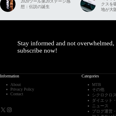
2020ツール第20ステージ感
クスを
想：伝説の誕生
地が大
Stay informed and not overwhelmed,
subscribe now!
Information
Categories
About
MTB
Privacy Policy
その他
Contact
シクロクロ
ダイエット
ニュース
X
Instagram
ブログ運営