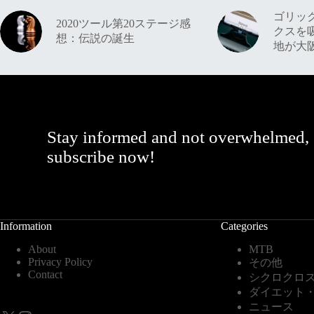
ゴリッ
2020ツール第20ステージ感
クスを
想：伝説の誕生
地が大
Stay informed and not overwhelmed,
subscribe now!
Information
Categories
About
MTB
Privacy Policy
その他
Contact
シクロクロ
ダイエット
ニュース