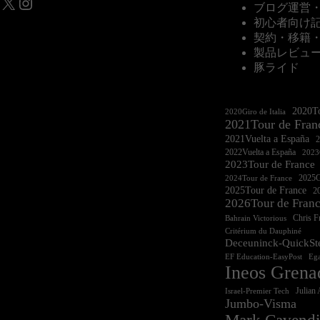
X
Instagram
ブログ運営
初心者向け
契約・移籍
製品レビュ
豚ライド
2020To
2020Giro de Italia
2021Tour de Fran
2021Vuelta a España
2022Vuelta a España
2023G
2023Tour de France
2025Gi
2024Tour de France
2025Tour de France
20
2026Tour de Fran
Chris 
Bahrain Victorious
Critérium du Dauphiné
Deceuninck-QuickSt
EF Education-EasyPost
Ega
Ineos Grena
Israel-Premier Tech
Julian 
Jumbo-Visma