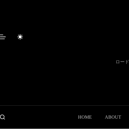
コ
ン
テ
ン
ツ
へ
ス
キ
ッ
プ
ロード
HOME
ABOUT