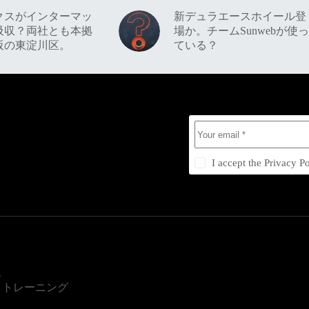
クスがインターマッ
新デュラエースホイール登
吸収？両社とも本拠
場か。チームSunwebが使っ
阪の東淀川区。
ている？
I accept the
Privacy Po
ス
・トレーニング