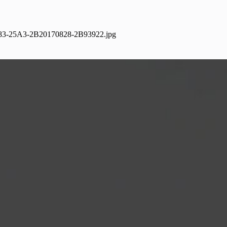
83-25A3-2B20170828-2B93922.jpg