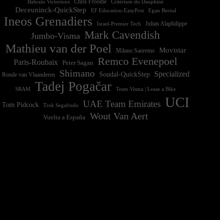
Chris Froome
Bahrain Victorious
Critérium du Dauphiné
Deceuninck-QuickStep
EF Education-EasyPost
Egan Bernal
Ineos Grenadiers
Israel-Premier Tech
Julian Alaphilippe
Mark Cavendish
Jumbo-Visma
Mathieu van der Poel
Movistar
Milano Sanremo
Remco Evenepoel
Paris-Roubaix
Peter Sagan
Shimano
Specialized
Soudal-QuickStep
Ronde van Vlaanderen
Tadej Pogačar
Team Visma | Lease a Bike
SRAM
UCI
UAE Team Emirates
Tom Pidcock
Trek Segafredo
Wout Van Aert
Vuelta a España