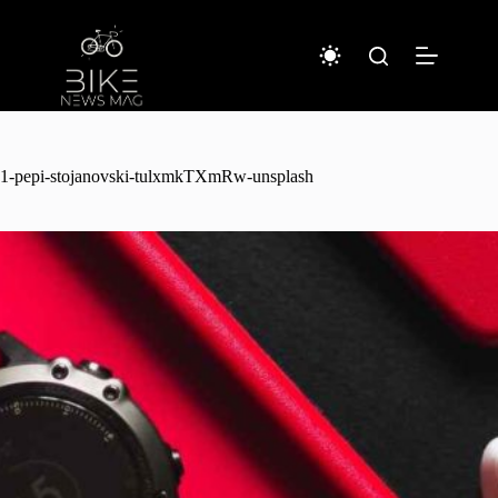
コ
ン
テ
ン
ツ
へ
ス
キ
1-pepi-stojanovski-tulxmkTXmRw-unsplash
ッ
プ