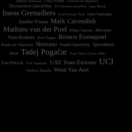
Chris Froome
Bahrain Victorious
Critérium du Dauphiné
Deceuninck-QuickStep
EF Education-EasyPost
Egan Bernal
Ineos Grenadiers
Israel-Premier Tech
Julian Alaphilippe
Mark Cavendish
Jumbo-Visma
Mathieu van der Poel
Movistar
Milano Sanremo
Remco Evenepoel
Paris-Roubaix
Peter Sagan
Shimano
Specialized
Soudal-QuickStep
Ronde van Vlaanderen
Tadej Pogačar
Team Visma | Lease a Bike
SRAM
UCI
UAE Team Emirates
Tom Pidcock
Trek Segafredo
Wout Van Aert
Vuelta a España