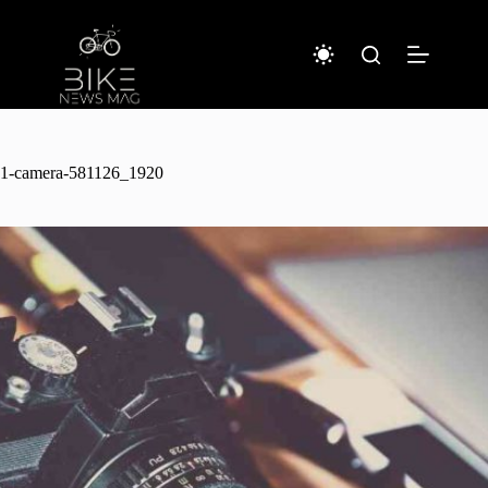
コ
ン
テ
ン
ツ
へ
ス
キ
1-camera-581126_1920
ッ
プ