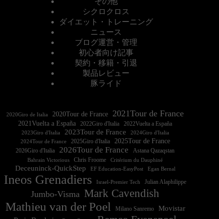
その他
シクロクロス
ダイエット・トレーニング
ニュース
ブログ運営・管理
初心者向け記事
契約・移籍・引退
製品レビュー
豚ライド
2021Tour de France
2020Tour de France
2020Giro de Italia
2021Vuelta a España
2022Vuelta a España
2023Tour de France
2023Giro d'Italia
2025Tour de France
2025Giro d'Italia
2024Tour de France
2026Tour de France
2026Giro d'Italia
Astana Qazaqstan
Chris Froome
Bahrain Victorious
Critérium du Dauphiné
Deceuninck-QuickStep
EF Education-EasyPost
Egan Bernal
Ineos Grenadiers
Israel-Premier Tech
Julian Alaphilippe
Mark Cavendish
Jumbo-Visma
Mathieu van der Poel
Movistar
Milano Sanremo