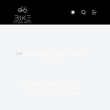
コ
ン
テ
ン
ツ
へ
ス
キ
ッ
プ
By
piginwired
On
2020年11月16日
In
ニュース
ニバリは来年に引退するのか？
In
ニュース
Read Time
5 mins