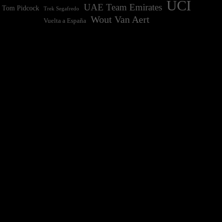
UCI
UAE Team Emirates
Tom Pidcock
Trek Segafredo
Wout Van Aert
Vuelta a España