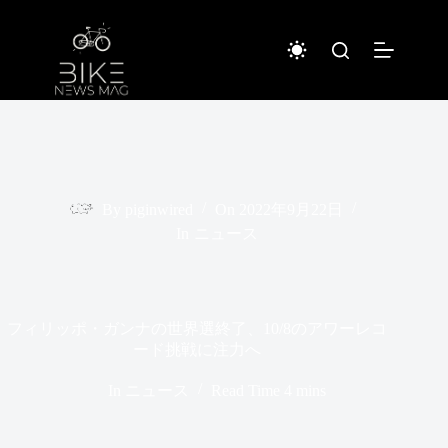
コ
ン
テ
ン
ツ
へ
ス
キ
ッ
プ
By
piginwired
On
2022年9月22日
In
ニュース
フィリッポ・ガンナの世界選終了、10/8のアワーレコ
ード挑戦に注力へ
In
ニュース
Read Time
4 mins