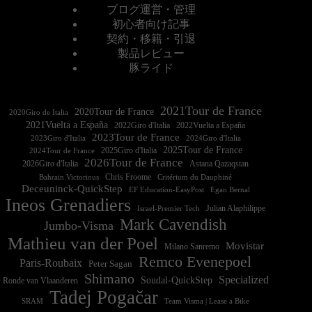
ブログ運営・管理
初心者向け記事
契約・移籍・引退
製品レビュー
豚ライド
2021Tour de France
2020Tour de France
2020Giro de Italia
2021Vuelta a España
2022Vuelta a España
2023Tour de France
2023Giro d'Italia
2025Tour de France
2025Giro d'Italia
2024Tour de France
2026Tour de France
2026Giro d'Italia
Astana Qazaqstan
Chris Froome
Bahrain Victorious
Critérium du Dauphiné
Deceuninck-QuickStep
EF Education-EasyPost
Egan Bernal
Ineos Grenadiers
Israel-Premier Tech
Julian Alaphilippe
Mark Cavendish
Jumbo-Visma
Mathieu van der Poel
Movistar
Milano Sanremo
Remco Evenepoel
Paris-Roubaix
Peter Sagan
Shimano
Specialized
Soudal-QuickStep
Ronde van Vlaanderen
Tadej Pogačar
Team Visma | Lease a Bike
SRAM