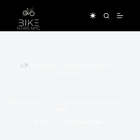
コ
ン
テ
ン
ツ
へ
ス
キ
ッ
プ
By
piginwired
On
2022年12月29日
In
ニュース
イネオスのテイメン・アレンスマンがシクロクロスへ
「復帰」
In
ニュース
Read Time
3 mins