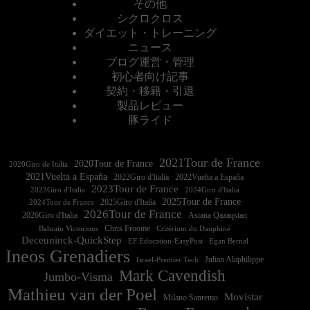
その他
シクロクロス
ダイエット・トレーニング
ニュース
ブログ運営・管理
初心者向け記事
契約・移籍・引退
製品レビュー
豚ライド
2021Tour de France
2020Tour de France
2020Giro de Italia
2021Vuelta a España
2022Vuelta a España
2023Tour de France
2023Giro d'Italia
2025Tour de France
2025Giro d'Italia
2024Tour de France
2026Tour de France
2026Giro d'Italia
Astana Qazaqstan
Chris Froome
Bahrain Victorious
Critérium du Dauphiné
Deceuninck-QuickStep
EF Education-EasyPost
Egan Bernal
Ineos Grenadiers
Israel-Premier Tech
Julian Alaphilippe
Mark Cavendish
Jumbo-Visma
Mathieu van der Poel
Movistar
Milano Sanremo