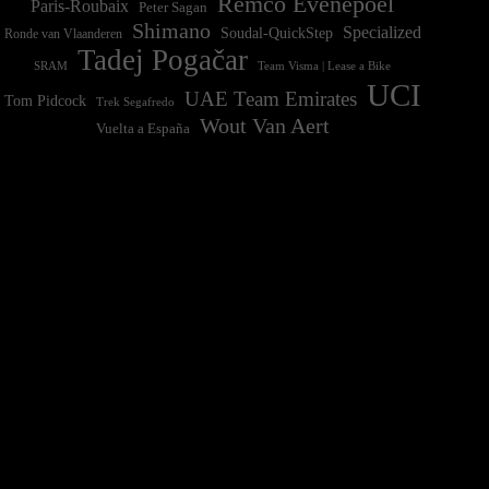
Remco Evenepoel
Paris-Roubaix
Peter Sagan
Shimano
Specialized
Soudal-QuickStep
Ronde van Vlaanderen
Tadej Pogačar
Team Visma | Lease a Bike
SRAM
UCI
UAE Team Emirates
Tom Pidcock
Trek Segafredo
Wout Van Aert
Vuelta a España