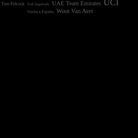
UCI
UAE Team Emirates
Tom Pidcock
Trek Segafredo
Wout Van Aert
Vuelta a España