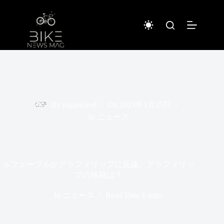
コ
ン
テ
ン
ツ
へ
ス
キ
ッ
プ
By
piginwired
On
2023年1月25日
In
ニュース
ルフェーブルがアラフィリップに反論。アラフィリッ
プの移籍は？
In
ニュース
Read Time
6 mins