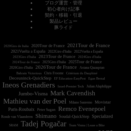
ブログ運営・管理
初心者向け記事
契約・移籍・引退
製品レビュー
豚ライド
2021Tour de France
2020Tour de France
2020Giro de Italia
2021Vuelta a España
2022Vuelta a España
2023Tour de France
2023Giro d'Italia
2025Tour de France
2025Giro d'Italia
2024Tour de France
2026Tour de France
2026Giro d'Italia
Astana Qazaqstan
Chris Froome
Bahrain Victorious
Critérium du Dauphiné
Deceuninck-QuickStep
EF Education-EasyPost
Egan Bernal
Ineos Grenadiers
Israel-Premier Tech
Julian Alaphilippe
Mark Cavendish
Jumbo-Visma
Mathieu van der Poel
Movistar
Milano Sanremo
Remco Evenepoel
Paris-Roubaix
Peter Sagan
Shimano
Specialized
Soudal-QuickStep
Ronde van Vlaanderen
Tadej Pogačar
Team Visma | Lease a Bike
SRAM