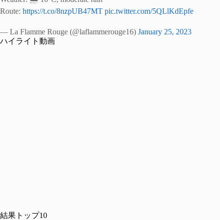
Route:
https://t.co/8nzpUB47MT
pic.twitter.com/5QLlKdEpfe
— La Flamme Rouge (@laflammerouge16)
January 25, 2023
ハイライト動画
結果トップ10