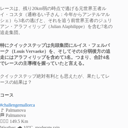
レースは、残り20km弱の時点で逃げる元世界王者ル
イ・コスタ（通称るい子さん：今年からアンテルマル
シェ）ら3名の逃げと、それを追う前世界王者のジュリ
アン・アラフィリップ（Julian Alaphilippe）を含む7名の
追走集団。
特にクイックステップは先頭集団にルイス・フェルバ
ーク（Louis Vervaeke）を、そしてその1分弱後方の追
走にはアラフィリップを含めて3名。つまり、合計4名
でレースの主導権を握っていたと言える。
クイックステップ絶対有利とも思えたが、果たしてレ
ースの結果は？
コース
#challengemallorca
🚩 Palmanova
🏁 Palmanova
🚴🏻‍♂️ 149.5 Km
Weather: 🌧 10°C, moderate rain