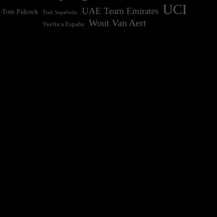
UCI
UAE Team Emirates
Tom Pidcock
Trek Segafredo
Wout Van Aert
Vuelta a España