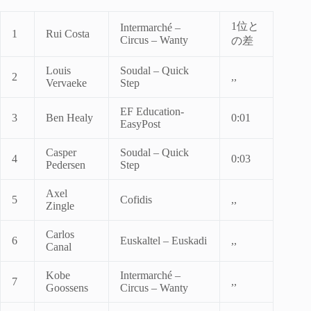
1位と
Intermarché –
1
Rui Costa
Circus – Wanty
の差
Louis
Soudal – Quick
2
,,
Vervaeke
Step
EF Education-
3
Ben Healy
0:01
EasyPost
Casper
Soudal – Quick
4
0:03
Pedersen
Step
Axel
5
Cofidis
,,
Zingle
Carlos
6
Euskaltel – Euskadi
,,
Canal
Kobe
Intermarché –
7
,,
Goossens
Circus – Wanty