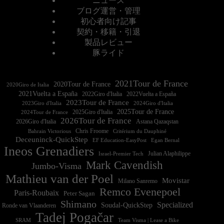
ニュース
ブログ運営・管理
初心者向け記事
契約・移籍・引退
製品レビュー
豚ライド
2021Tour de France
2020Tour de France
2020Giro de Italia
2021Vuelta a España
2022Vuelta a España
2023Tour de France
2023Giro d'Italia
2025Tour de France
2025Giro d'Italia
2024Tour de France
2026Tour de France
2026Giro d'Italia
Astana Qazaqstan
Chris Froome
Bahrain Victorious
Critérium du Dauphiné
Deceuninck-QuickStep
EF Education-EasyPost
Egan Bernal
Ineos Grenadiers
Israel-Premier Tech
Julian Alaphilippe
Mark Cavendish
Jumbo-Visma
Mathieu van der Poel
Movistar
Milano Sanremo
Remco Evenepoel
Paris-Roubaix
Peter Sagan
Shimano
Specialized
Soudal-QuickStep
Ronde van Vlaanderen
Tadej Pogačar
Team Visma | Lease a Bike
SRAM