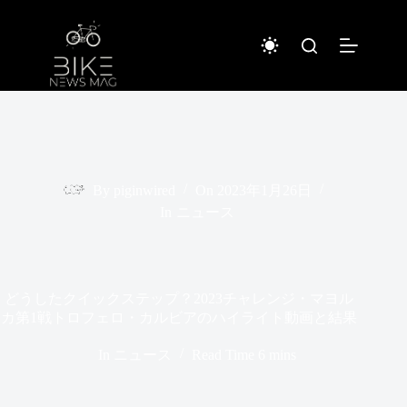
コ
ン
テ
ン
ツ
へ
ス
キ
ッ
プ
By
piginwired
On
2023年1月26日
In
ニュース
どうしたクイックステップ？2023チャレンジ・マヨル
カ第1戦トロフェロ・カルビアのハイライト動画と結果
In
ニュース
Read Time
6 mins