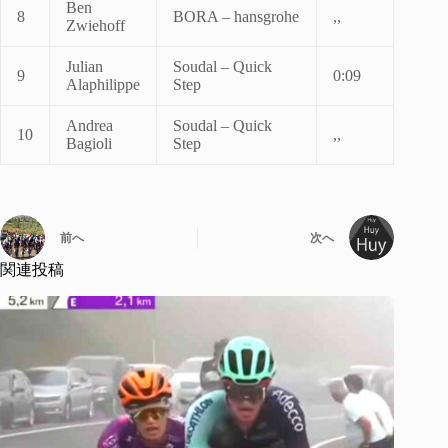
Ben
8
BORA – hansgrohe
,,
Zwiehoff
Julian
Soudal – Quick
9
0:09
Alaphilippe
Step
Andrea
Soudal – Quick
10
,,
Bagioli
Step
前へ
次へ
関連投稿