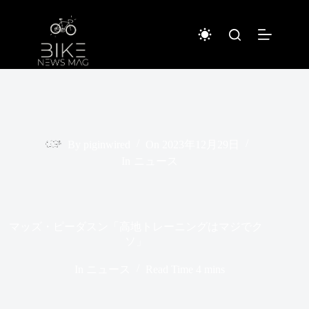
コ
ン
テ
ン
ツ
へ
ス
キ
ッ
プ
By
piginwired
On
2023年12月29日
In
ニュース
マッズ・ピーダスン「高地トレーニングはマジでク
ソ」
In
ニュース
Read Time
4 mins