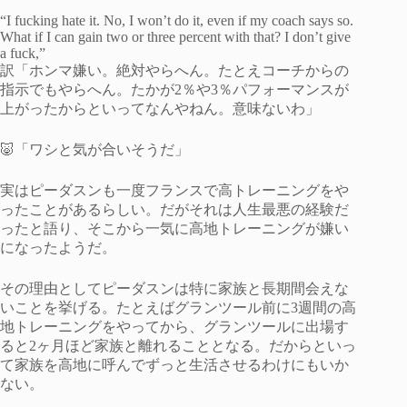
“I fucking hate it. No, I won’t do it, even if my coach says so.
What if I can gain two or three percent with that? I don’t give
a fuck,”
訳「ホンマ嫌い。絶対やらへん。たとえコーチからの
指示でもやらへん。たかが2％や3％パフォーマンスが
上がったからといってなんやねん。意味ないわ」
🐷「ワシと気が合いそうだ」
実はピーダスンも一度フランスで高トレーニングをや
ったことがあるらしい。だがそれは人生最悪の経験だ
ったと語り、そこから一気に高地トレーニングが嫌い
になったようだ。
その理由としてピーダスンは特に家族と長期間会えな
いことを挙げる。たとえばグランツール前に3週間の高
地トレーニングをやってから、グランツールに出場す
ると2ヶ月ほど家族と離れることとなる。だからといっ
て家族を高地に呼んでずっと生活させるわけにもいか
ない。