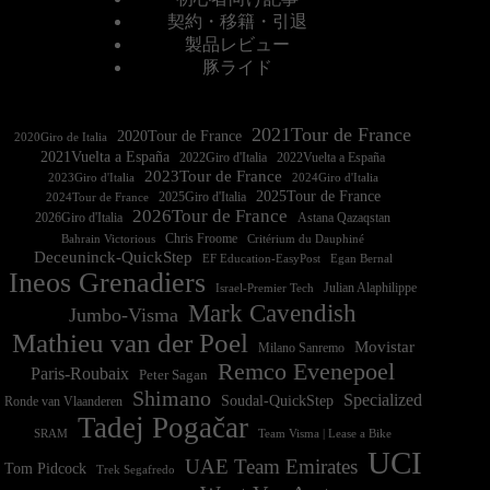
契約・移籍・引退
製品レビュー
豚ライド
2021Tour de France
2020Tour de France
2020Giro de Italia
2021Vuelta a España
2022Vuelta a España
2023Tour de France
2023Giro d'Italia
2025Tour de France
2025Giro d'Italia
2024Tour de France
2026Tour de France
2026Giro d'Italia
Astana Qazaqstan
Chris Froome
Bahrain Victorious
Critérium du Dauphiné
Deceuninck-QuickStep
EF Education-EasyPost
Egan Bernal
Ineos Grenadiers
Israel-Premier Tech
Julian Alaphilippe
Mark Cavendish
Jumbo-Visma
Mathieu van der Poel
Movistar
Milano Sanremo
Remco Evenepoel
Paris-Roubaix
Peter Sagan
Shimano
Specialized
Soudal-QuickStep
Ronde van Vlaanderen
Tadej Pogačar
Team Visma | Lease a Bike
SRAM
UCI
UAE Team Emirates
Tom Pidcock
Trek Segafredo