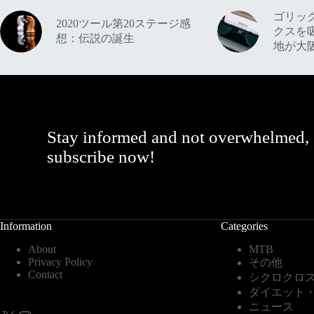
ゴリッ
2020ツール第20ステージ感
クスを
想：伝説の誕生
地が大
Stay informed and not overwhelmed,
subscribe now!
Information
Categories
About
MTB
Privacy Policy
その他
Contact
シクロクロ
ダイエット
ニュース