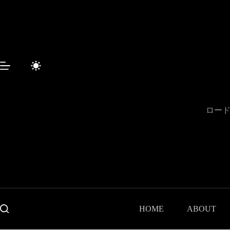
コ
ン
テ
ン
ツ
へ
ス
キ
ッ
プ
ロード
HOME
ABOUT