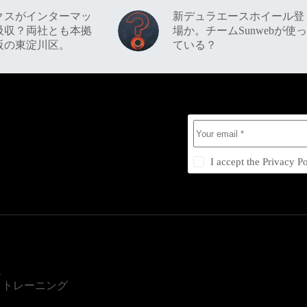
クスがインターマッ
新デュラエースホイール登
吸収？両社とも本拠
場か。チームSunwebが使っ
阪の東淀川区。
ている？
I accept the
Privacy Po
ス
・トレーニング