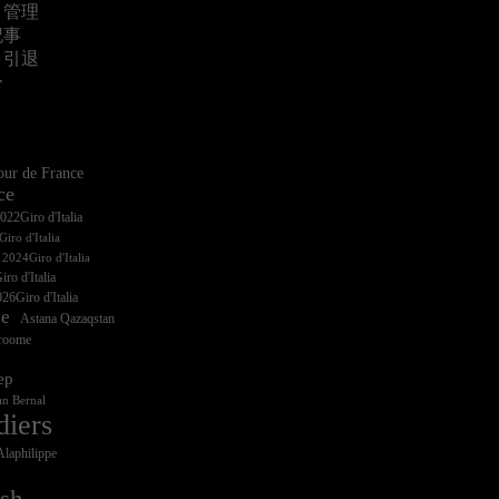
・管理
記事
・引退
ー
ur de France
ce
iro d'Italia
ro d'Italia
26Giro d'Italia
ce
Astana Qazaqstan
Froome
ep
n Bernal
diers
Alaphilippe