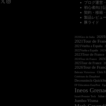
X
Instagram
ブログ運営
初心者向け
契約・移籍
製品レビュ
豚ライド
2020To
2020Giro de Italia
2021Tour de Fran
2021Vuelta a España
2022Vuelta a España
2023G
2023Tour de France
2025Gi
2024Tour de France
2025Tour de France
20
2026Tour de Fran
Chris 
Bahrain Victorious
Critérium du Dauphiné
Deceuninck-QuickSt
EF Education-EasyPost
Ega
Ineos Grena
Israel-Premier Tech
Julian 
Jumbo-Visma