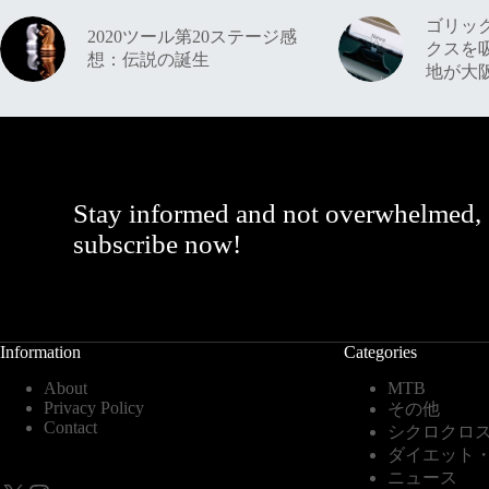
ゴリッ
2020ツール第20ステージ感
クスを
想：伝説の誕生
地が大
Stay informed and not overwhelmed,
subscribe now!
Information
Categories
About
MTB
Privacy Policy
その他
Contact
シクロクロ
ダイエット
ニュース