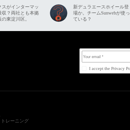
クスがインターマッ
新デュラエースホイール登
吸収？両社とも本拠
場か。チームSunwebが使っ
阪の東淀川区。
ている？
I accept the
Privacy Po
ス
・トレーニング