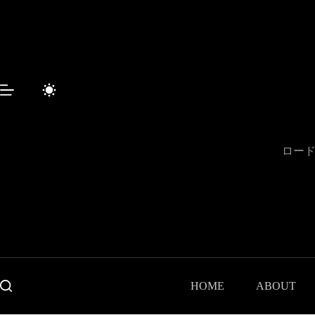
コ
ン
テ
ン
ツ
へ
ス
キ
ッ
プ
ロード
HOME
ABOUT