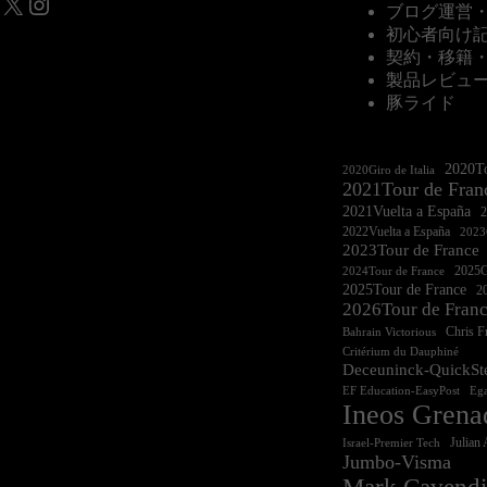
X
Instagram
ブログ運営
初心者向け
契約・移籍
製品レビュ
豚ライド
2020To
2020Giro de Italia
2021Tour de Fran
2021Vuelta a España
2022Vuelta a España
2023G
2023Tour de France
2025Gi
2024Tour de France
2025Tour de France
20
2026Tour de Fran
Chris 
Bahrain Victorious
Critérium du Dauphiné
Deceuninck-QuickSt
EF Education-EasyPost
Ega
Ineos Grena
Israel-Premier Tech
Julian 
Jumbo-Visma