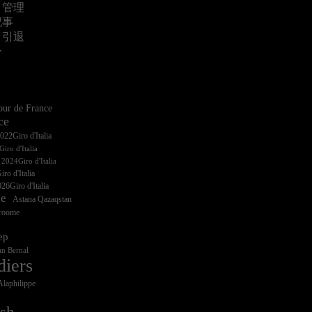
・管理
記事
・引退
ー
ur de France
ce
iro d'Italia
ro d'Italia
26Giro d'Italia
ce
Astana Qazaqstan
Froome
ep
n Bernal
diers
Alaphilippe