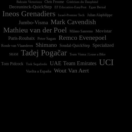
Chris Froome
Bahrain Victorious
Critérium du Dauphiné
Deceuninck-QuickStep
EF Education-EasyPost
Egan Bernal
Ineos Grenadiers
Israel-Premier Tech
Julian Alaphilippe
Mark Cavendish
Jumbo-Visma
Mathieu van der Poel
Movistar
Milano Sanremo
Remco Evenepoel
Paris-Roubaix
Peter Sagan
Shimano
Specialized
Soudal-QuickStep
Ronde van Vlaanderen
Tadej Pogačar
Team Visma | Lease a Bike
SRAM
UCI
UAE Team Emirates
Tom Pidcock
Trek Segafredo
Wout Van Aert
Vuelta a España