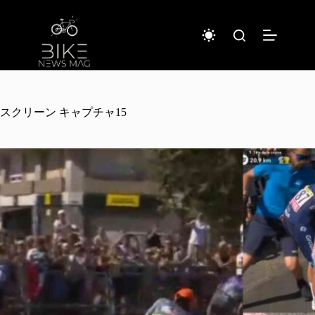
コ
ン
テ
ン
ツ
へ
ス
キ
スクリーン キャプチャ15
ッ
プ